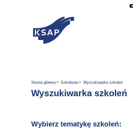
Przejdź do głównej treści
Przejdź do menu
Przejdź do stopki
Zmień wersję językową stron
Jesteś tutaj:
Strona główna
Szkolenia
Wyszukiwarka szkoleń
Wyszukiwarka szkoleń
Wybierz tematykę szkoleń: