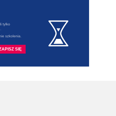
i tylko
.
ie szkolenia.