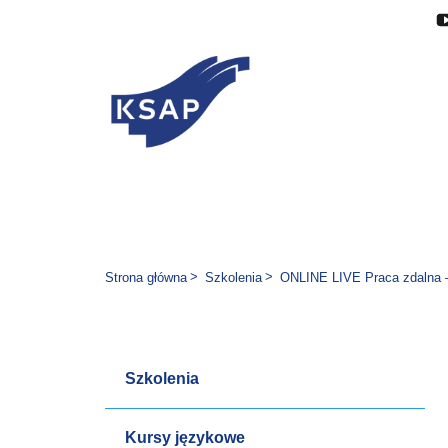
Przejdź do głównej treści
Przejdź do menu
Przejdź do stopki
Zmień wersję językową stron
Jesteś tutaj:
Strona główna
Szkolenia
ONLINE LIVE Praca zdalna –
Szkolenia
Kursy językowe