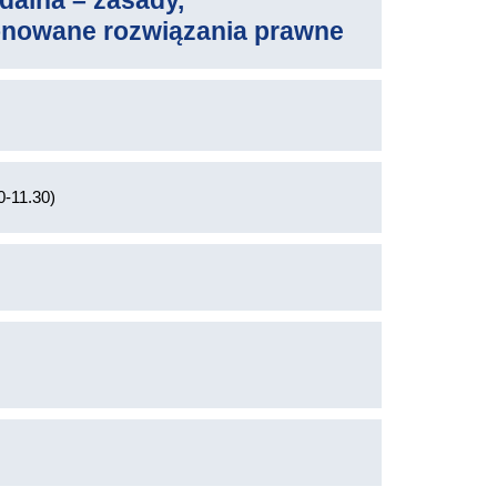
dalna – zasady,
onowane rozwiązania prawne
0-11.30)