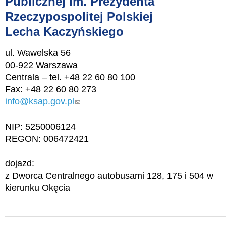
Publicznej im. Prezydenta
Rzeczypospolitej Polskiej
Lecha Kaczyńskiego
ul. Wawelska 56
00-922 Warszawa
Centrala – tel. +48 22 60 80 100
Fax: +48 22 60 80 273
info@ksap.gov.pl
(link sends e-mail)
NIP: 5250006124
REGON: 006472421
dojazd:
z Dworca Centralnego autobusami 128, 175 i 504 w
kierunku Okęcia