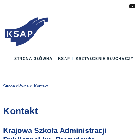
Przejdź do głównej treści
Przejdź do menu
Przejdź do stopki
Zmień wersję językową strony
STRONA GŁÓWNA
KSAP
KSZTAŁCENIE SŁUCHACZY
Jesteś tutaj:
Strona główna
Kontakt
Kontakt
Krajowa Szkoła Administracji