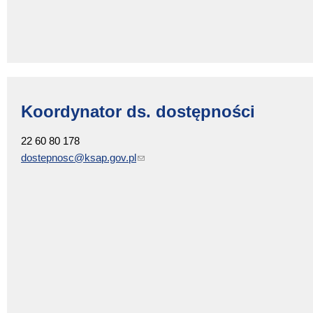
Koordynator ds. dostępności
22 60 80 178
dostepnosc@ksap.gov.pl
(link sends e-mail)