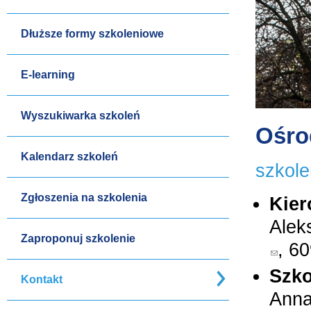
Dłuższe formy szkoleniowe
E-learning
Wyszukiwarka szkoleń
Ośro
Kalendarz szkoleń
szkole
Zgłoszenia na szkolenia
Kier
Alek
Zaproponuj szkolenie
, 6
(link sen
Szko
Kontakt
Anna