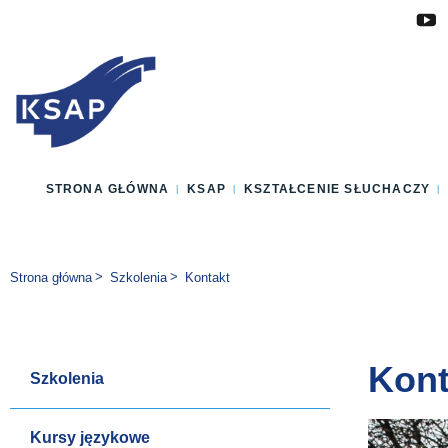
Przejdź do głównej treści
Przejdź do menu
Przejdź do stopki
Zmień wersję językową strony
STRONA GŁÓWNA
KSAP
KSZTAŁCENIE SŁUCHACZY
Jesteś tutaj:
Strona główna
Szkolenia
Kontakt
Kont
Szkolenia
Kursy językowe