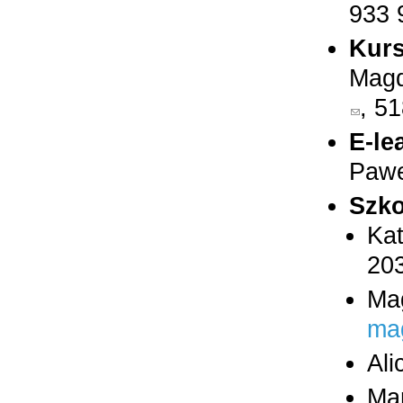
933
Kurs
Magd
, 5
(link sen
E-le
Pawe
Szko
Ka
20
Ma
ma
Ali
Ma