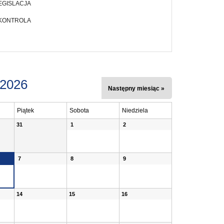
EGISLACJA
 KONTROLA
 2026
Następny miesiąc »
Piątek
Sobota
Niedziela
31
1
2
7
8
9
14
15
16