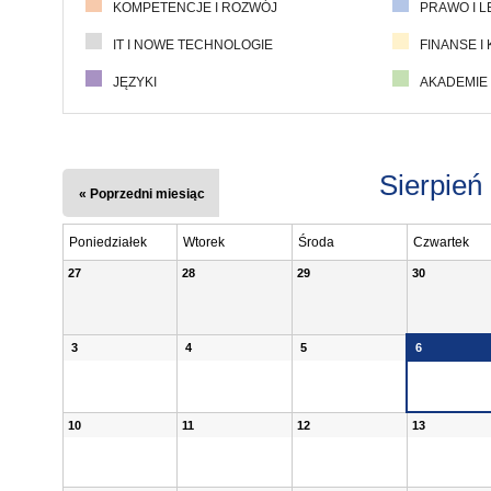
KOMPETENCJE I ROZWÓJ
PRAWO I L
IT I NOWE TECHNOLOGIE
FINANSE I
JĘZYKI
AKADEMIE
Sierpień
« Poprzedni miesiąc
Poniedziałek
Wtorek
Środa
Czwartek
27
28
29
30
3
4
5
6
10
11
12
13