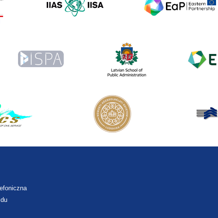
lefoniczna
zdu