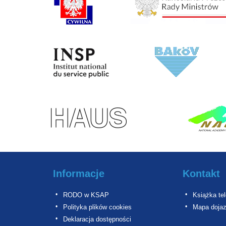
Informacje
Kontakt
RODO w KSAP
Książka te
Polityka plików cookies
Mapa doja
Deklaracja dostępności