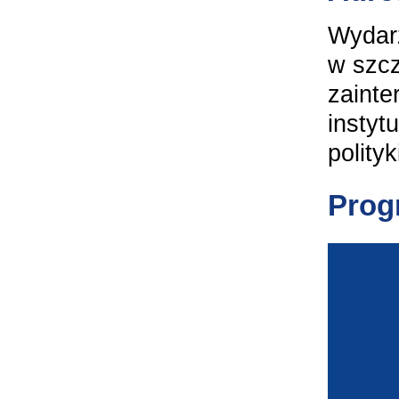
Wydarz
w szcz
zainte
instyt
polity
Prog