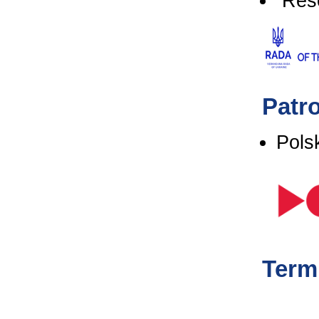
Rese
Patr
Pols
Term