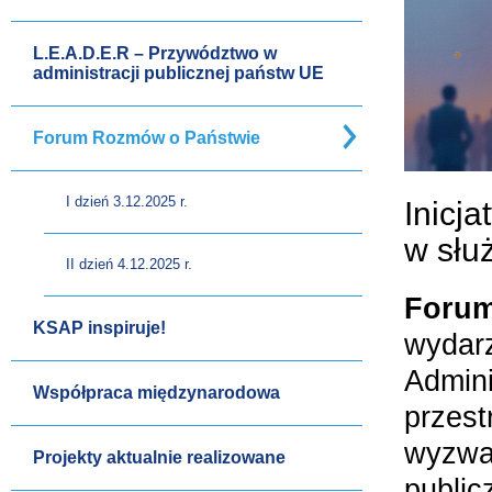
L.E.A.D.E.R – Przywództwo w
administracji publicznej państw UE
Forum Rozmów o Państwie
I dzień 3.12.2025 r.
Inicja
w służ
II dzień 4.12.2025 r.
Forum
KSAP inspiruje!
wydarz
Admini
Współpraca międzynarodowa
przest
wyzwan
Projekty aktualnie realizowane
public