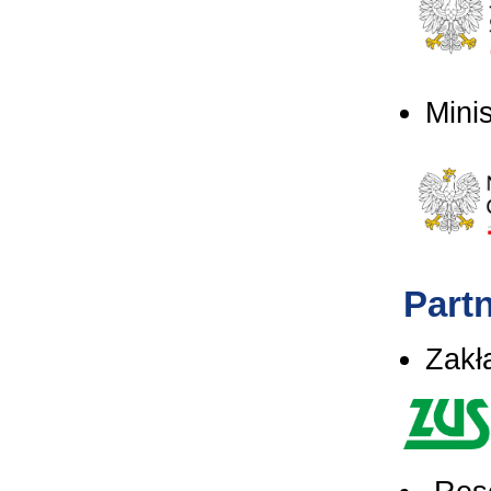
Mini
Part
Zakł