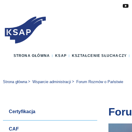
Przejdź do głównej treści
Przejdź do menu
Przejdź do stopki
Zmień wersję językową strony
STRONA GŁÓWNA
KSAP
KSZTAŁCENIE SŁUCHACZY
Jesteś tutaj:
Strona główna
Wsparcie administracji
Forum Rozmów o Państwie
For
Certyfikacja
CAF