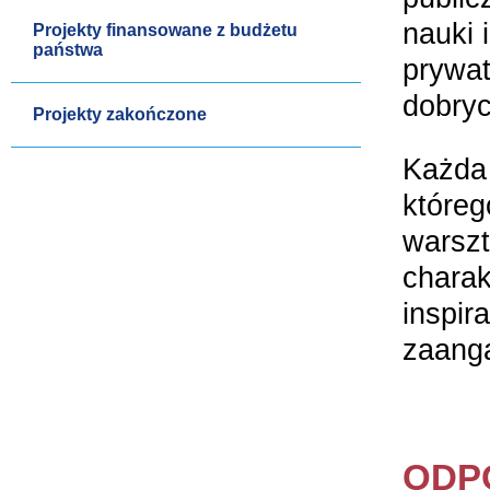
nauki 
Projekty finansowane z budżetu
państwa
prywat
dobryc
Projekty zakończone
Każda
któreg
warszt
charak
inspir
zaang
ODPO