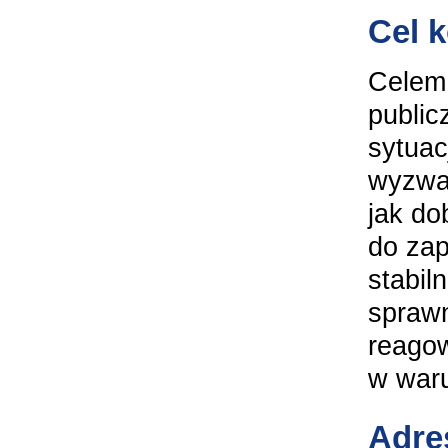
Cel 
Celem 
public
sytua
wyzwań
jak do
do zap
stabil
sprawn
reagow
w waru
Adre