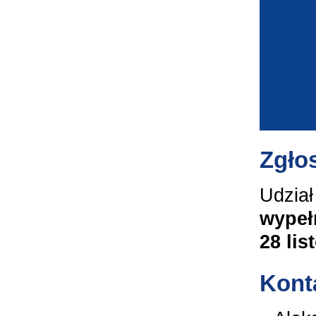
Zgło
Udział
wypeł
28 lis
Kont