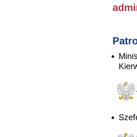
admi
Patr
Mini
Kier
Szef