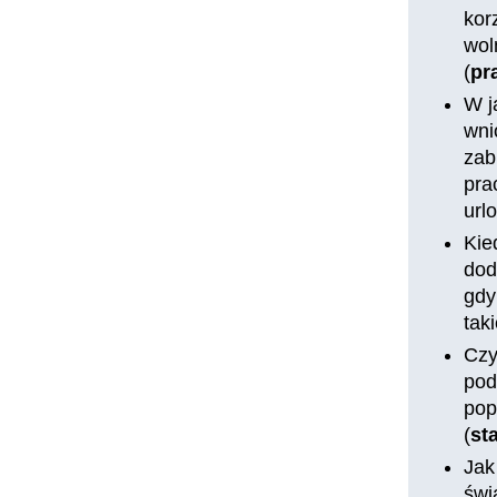
kor
wol
(
pr
W j
wni
zab
pra
url
Kie
dod
gdy
taki
Czy
pod
pop
(
st
Jak
świ