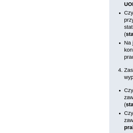
UO
Czy
prz
sta
(
st
Na 
kon
pra
Zas
wyp
Czy
zaw
(
st
Czy
zaw
pra