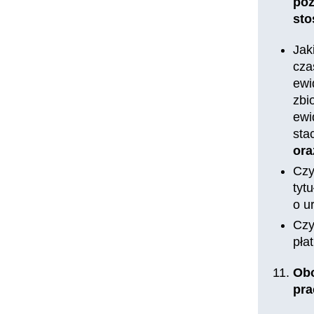
poz
sto
Jak
cza
ewi
zbi
ewi
sta
or
Czy
tyt
o u
Czy
pła
Obo
pra