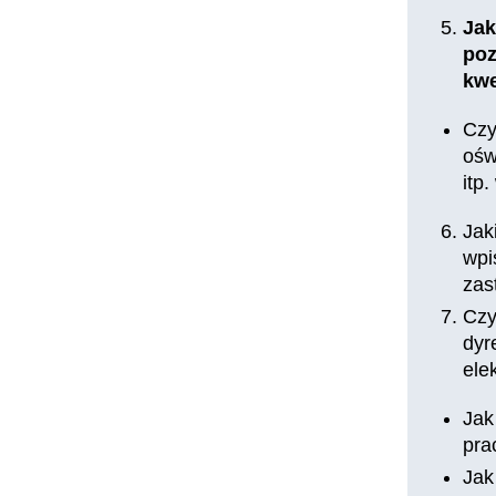
Jak
poz
kwe
Czy
ośw
itp
Jak
wpi
zas
Czy
dyr
ele
Jak
pra
Jak