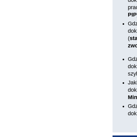
dok
pra
PIP
Gdz
dok
(
st
zwo
Gdz
dok
szy
Jak
dok
Min
Gdz
dok