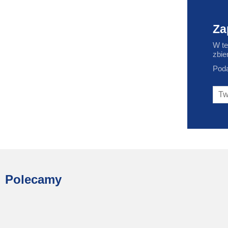
Za
W te
zbie
Poda
Polecamy