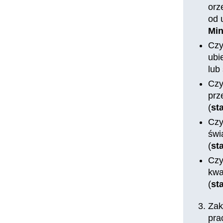
orz
od 
Min
Czy
ubi
lub
Czy
prz
(
st
Czy
świ
(
st
Czy
kwa
(
st
Zak
pra