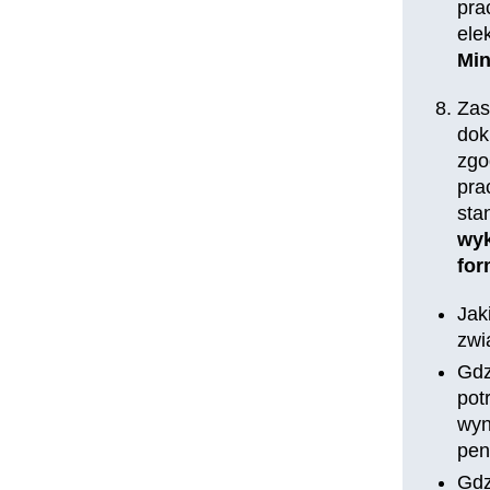
pra
ele
Min
Zas
dok
zgo
pra
sta
wyk
for
Jak
zwi
Gdz
pot
wyn
pen
Gdz