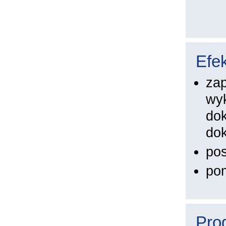
Efek
zap
wyk
dok
do
pos
pom
Pro