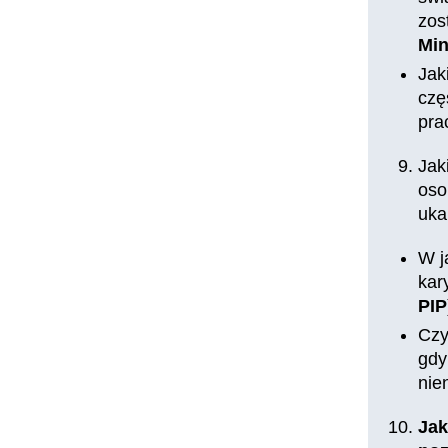
zos
Min
Jak
czę
pra
Jak
oso
uka
W j
kar
PIP
Czy
gdy
nie
Jak