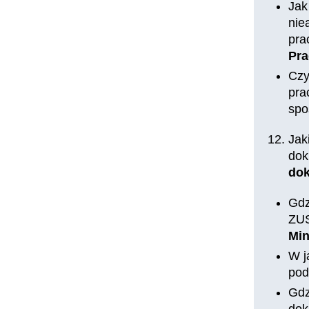
Jak
nie
pra
Pra
Czy
pra
spo
Jak
dok
dok
Gdz
ZUS
Min
W j
pod
Gdz