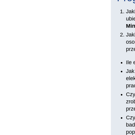
Jak
ubi
Min
Jak
oso
prz
Ile
Jak
ele
pra
Czy
zro
prz
Czy
bad
pop