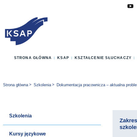
Przejdź do głównej treści
Przejdź do menu
Przejdź do stopki
Zmień wersję językową strony
STRONA GŁÓWNA
KSAP
KSZTAŁCENIE SŁUCHACZY
Jesteś tutaj:
Strona główna
Szkolenia
Dokumentacja pracownicza – aktualna probl
Szkolenia
Zakre
szkole
Kursy językowe