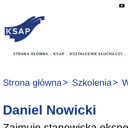
Przejdź do głównej treści
Przejdź do menu
Przejdź do stopki
Zmień wersję językową strony
STRONA GŁÓWNA
KSAP
KSZTAŁCENIE SŁUCHACZY
Jesteś tutaj:
Strona główna
Szkolenia
W
Daniel Nowicki
Zajmuje stanowiska eksper