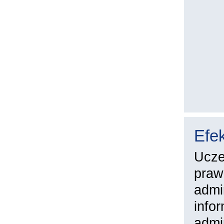
Efek
Ucze
praw
admi
info
admi