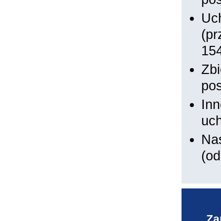
Uch
(pr
154
Zbi
po
Inn
uch
Nas
(o
Za