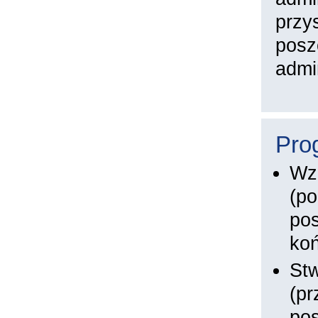
przy
posz
admi
Pro
Wz
(p
pos
ko
Stw
(pr
pos