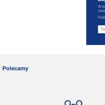
W te
zbie
Poda
Polecamy