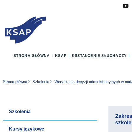
Przejdź do głównej treści
Przejdź do menu
Przejdź do stopki
Zmień wersję językową strony
STRONA GŁÓWNA
KSAP
KSZTAŁCENIE SŁUCHACZY
Jesteś tutaj:
Strona główna
Szkolenia
Weryfikacja decyzji administracyjnych w na
Szkolenia
Zakre
szkole
Kursy językowe