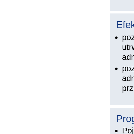
Efek
poz
utr
adm
poz
adm
pr
Pro
Poj