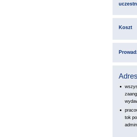
uczest
Koszt
Prowad
Adres
wszys
zaang
wydaw
praco
tok po
admin