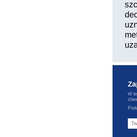
sz
dec
uz
met
uza
Za
W te
zbie
Poda