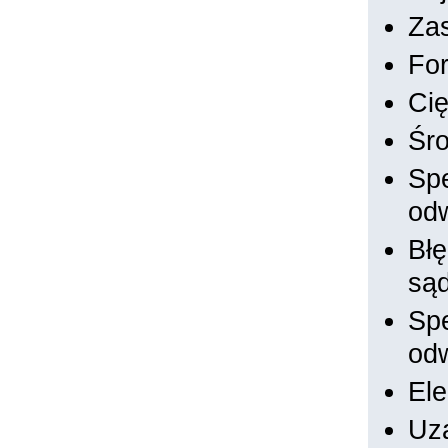
Za
Fo
Ci
Śr
Sp
od
Bł
sąd
Sp
od
Ele
Uza