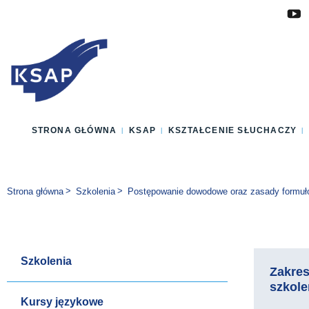
Przejdź do głównej treści
Przejdź do menu
Przejdź do stopki
Zmień wersję językową strony
STRONA GŁÓWNA
KSAP
KSZTAŁCENIE SŁUCHACZY
Jesteś tutaj:
Strona główna
Szkolenia
Postępowanie dowodowe oraz zasady formułow
Szkolenia
Zakre
szkole
Kursy językowe