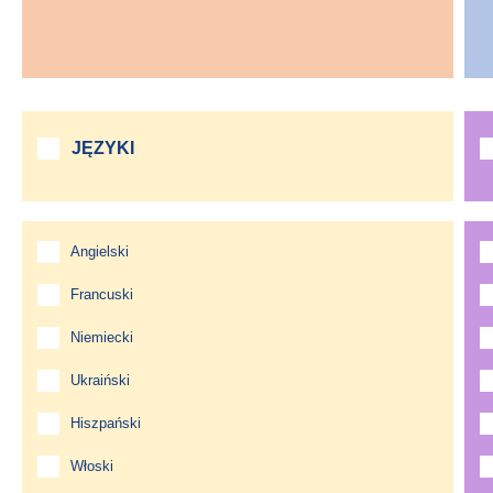
JĘZYKI
Angielski
Francuski
Niemiecki
Ukraiński
Hiszpański
Włoski