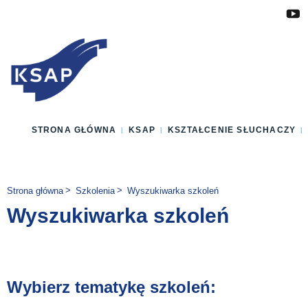
Przejdź do głównej treści
Przejdź do menu
Przejdź do stopki
Zmień wersję językową strony
STRONA GŁÓWNA
KSAP
KSZTAŁCENIE SŁUCHACZY
Jesteś tutaj:
Strona główna
Szkolenia
Wyszukiwarka szkoleń
Wyszukiwarka szkoleń
Wybierz tematykę szkoleń: