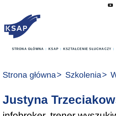
Przejdź do głównej treści
Przejdź do menu
Przejdź do stopki
Zmień wersję językową strony
STRONA GŁÓWNA
KSAP
KSZTAŁCENIE SŁUCHACZY
Jesteś tutaj:
Strona główna
Szkolenia
W
Justyna Trzeciako
infobroker, trener wyszuk