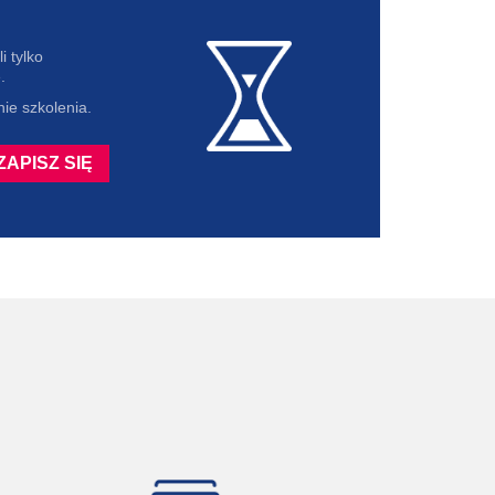
i tylko
.
ie szkolenia.