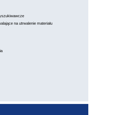
 wyszukiwawcze
lające na utrwalenie materiału
ia