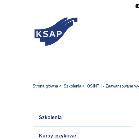
Przejdź do głównej treści
Przejdź do menu
Przejdź do stopki
Zmień wersję językową stron
Jesteś tutaj:
Strona główna
Szkolenia
OSINT I - Zaawansowane wys
Szkolenia
Kursy językowe