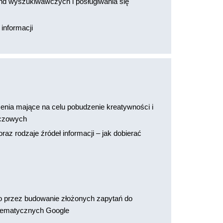
nd wyszukiwawczych i posługiwania się
 informacji
cji
nia mające na celu pobudzenie kreatywności i
uczowych
z rodzaje źródeł informacji – jak dobierać
 przez budowanie złożonych zapytań do
tematycznych Google