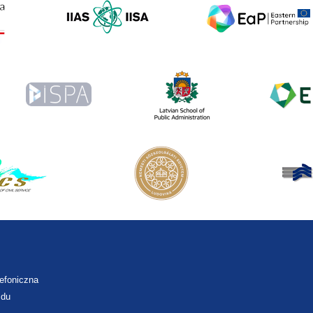
lefoniczna
zdu