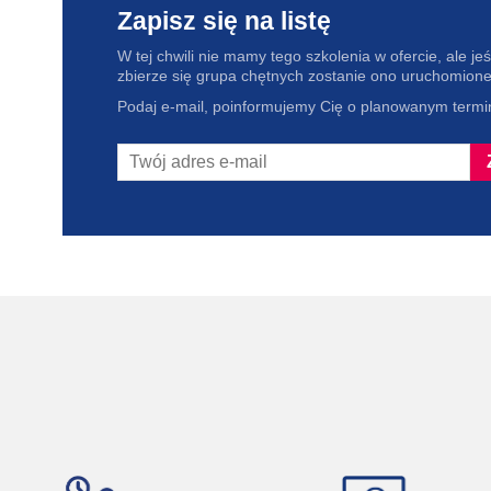
Zapisz się na listę
W tej chwili nie mamy tego szkolenia w ofercie, ale jeśl
zbierze się grupa chętnych zostanie ono uruchomione
Podaj e-mail, poinformujemy Cię o planowanym termin