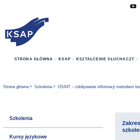
Przejdź do głównej treści
Przejdź do menu
Przejdź do stopki
Zmień wersję językową strony
STRONA GŁÓWNA
KSAP
KSZTAŁCENIE SŁUCHACZY
Jesteś tutaj:
Strona główna
Szkolenia
OSINT – zdobywanie informacji metodami bi
Szkolenia
Zakre
szkole
Kursy językowe