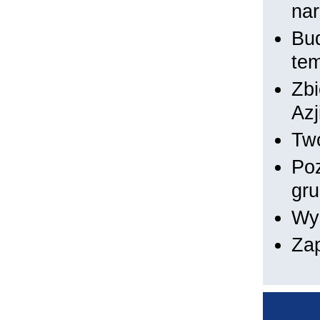
na
Bud
tem
Zbi
Azj
Two
Poz
gru
Wy
Za