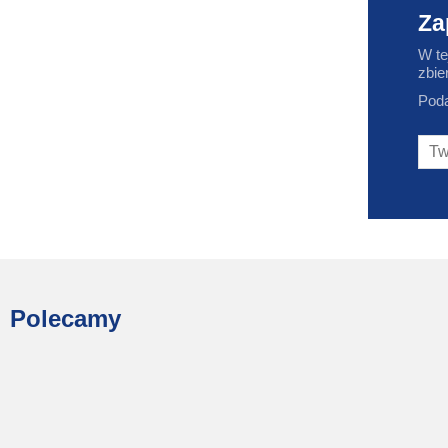
Za
W te
zbie
Poda
Polecamy