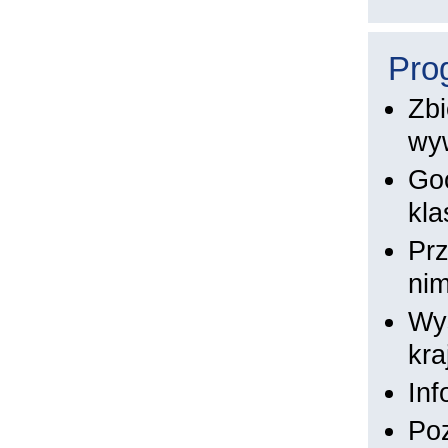
Pro
Zbi
wy
Goo
kla
Prz
nim
Wys
kra
Inf
Poz