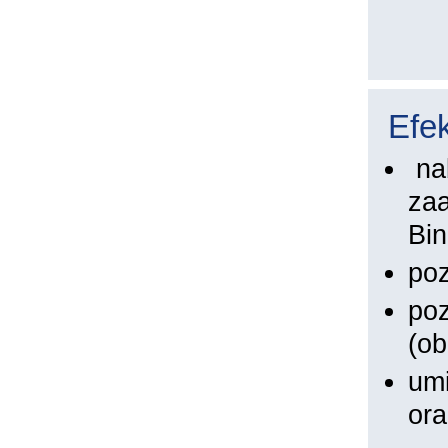
Efek
na
za
Bin
poz
poz
(ob
umi
ora