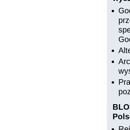
Go
pr
spe
Go
Alt
Arc
wy
Pra
poz
BLOK
Pols
Rej