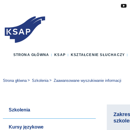
Przejdź do głównej treści
Przejdź do menu
Przejdź do stopki
Zmień wersję językową strony
STRONA GŁÓWNA
KSAP
KSZTAŁCENIE SŁUCHACZY
Jesteś tutaj:
Strona główna
Szkolenia
Zaawansowane wyszukiwanie informacji
Szkolenia
Zakre
szkole
Kursy językowe