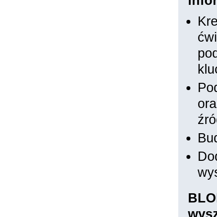
inf
Kr
ćwi
pod
kl
Po
ora
źró
Bud
Dod
wys
BLOK
wys