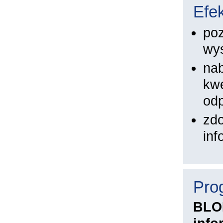
Efek
po
wys
nab
kwe
od
zdo
inf
Pro
BLO