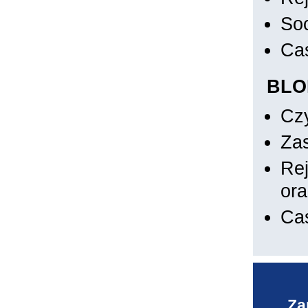
Soc
Ca
BLO
Czy
Za
Rej
ora
Ca
Za