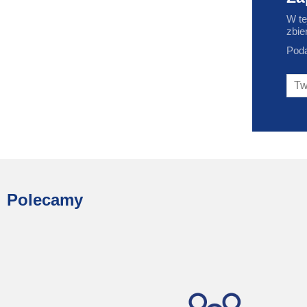
W te
zbie
Poda
Polecamy