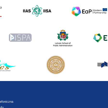
lefoniczna
zdu