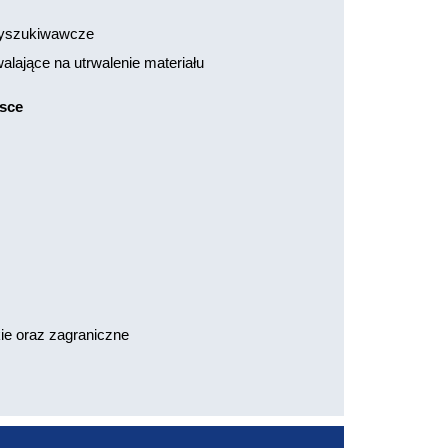
 wyszukiwawcze
lające na utrwalenie materiału
lsce
ie oraz zagraniczne