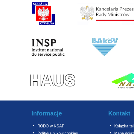
Informacje
Kontakt
RODO w KSAP
Książka te
Polityka plików cookies
Mapa doja