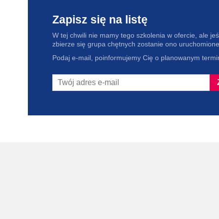
Zapisz się na listę
W tej chwili nie mamy tego szkolenia w ofercie, ale jeśl
zbierze się grupa chętnych zostanie ono uruchomione
Podaj e-mail, poinformujemy Cię o planowanym termin