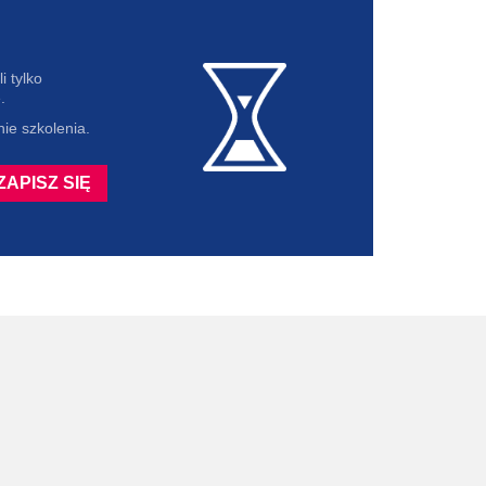
i tylko
.
ie szkolenia.