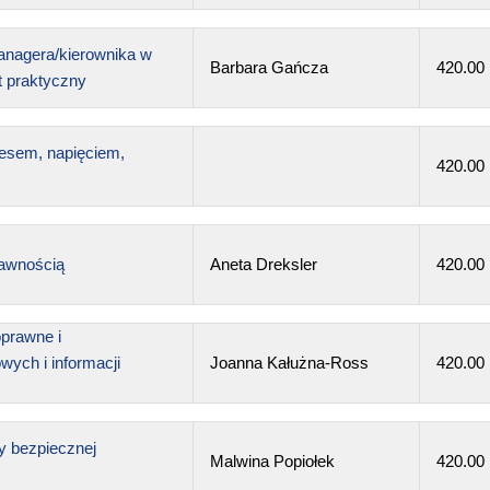
nagera/kierownika w
Barbara Gańcza
420.00
t praktyczny
esem, napięciem,
420.00
rawnością
Aneta Dreksler
420.00
prawne i
ych i informacji
Joanna Kałużna-Ross
420.00
y bezpiecznej
Malwina Popiołek
420.00