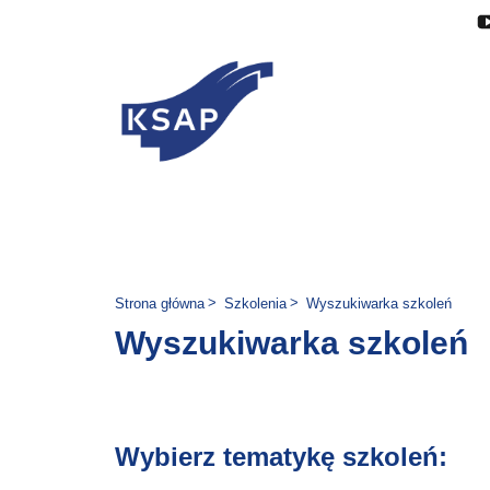
Przejdź do głównej treści
Przejdź do menu
Przejdź do stopki
Zmień wersję językową stron
Jesteś tutaj:
Strona główna
Szkolenia
Wyszukiwarka szkoleń
Wyszukiwarka szkoleń
Wybierz tematykę szkoleń: