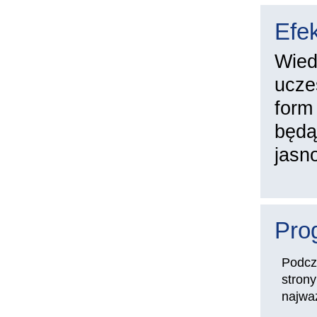
Efek
Wied
ucze
form
będą
jasno
Pro
Podcz
strony
najwa