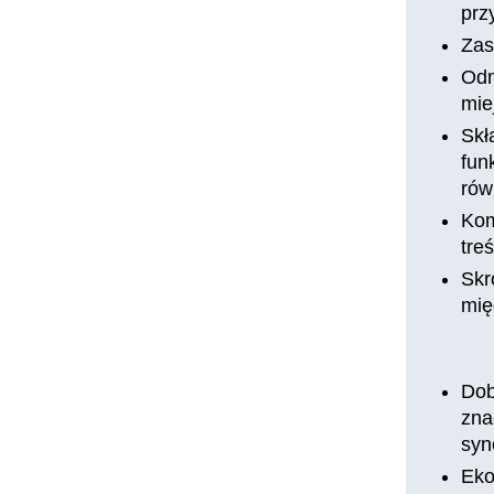
prz
Zas
Odm
mie
Skł
fun
rów
Kom
tre
Skr
mię
Dob
zna
syn
Eko