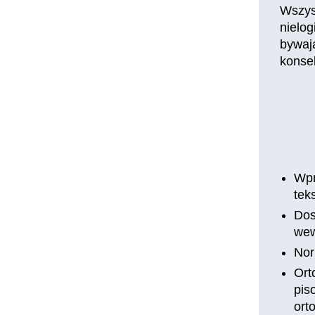
Wszyst
nielo
bywaj
konse
Wpr
tek
Dos
wew
Nor
Ort
pis
ort