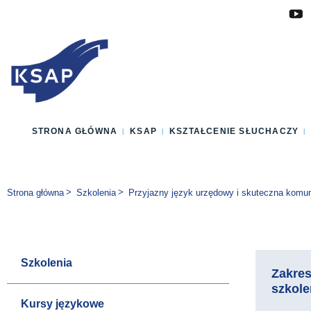
Przejdź do głównej treści
Przejdź do menu
Przejdź do stopki
Zmień wersję językową strony
STRONA GŁÓWNA
KSAP
KSZTAŁCENIE SŁUCHACZY
Jesteś tutaj:
Strona główna
Szkolenia
Przyjazny język urzędowy i skuteczna komun
Szkolenia
Zakre
szkole
Kursy językowe