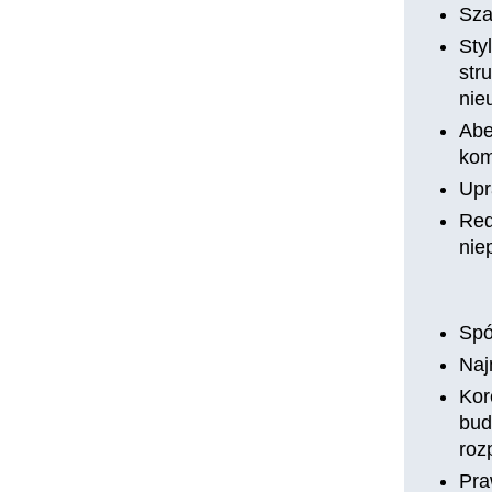
Sza
Sty
str
nie
Abe
kom
Upr
Red
nie
Spó
Naj
Kor
bud
roz
Pra