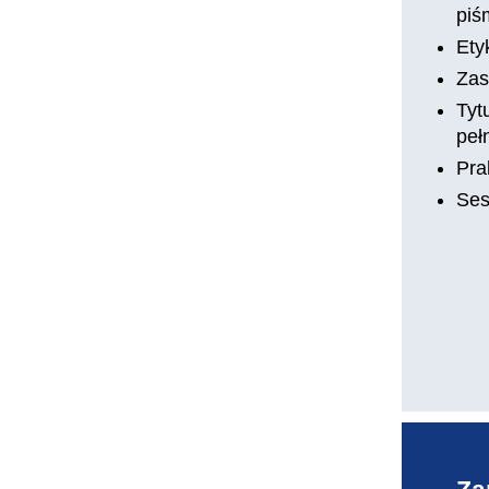
piś
Ety
Zas
Tyt
peł
Pra
Ses