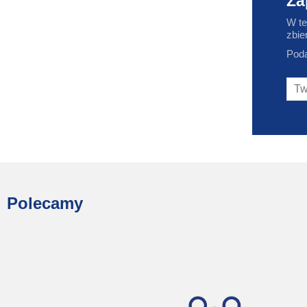
Za
W te
zbie
Poda
Polecamy