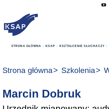
Przejdź do głównej treści
Przejdź do menu
Przejdź do stopki
Zmień wersję językową strony
STRONA GŁÓWNA
KSAP
KSZTAŁCENIE SŁUCHACZY
Jesteś tutaj:
Strona główna
Szkolenia
W
Marcin Dobruk
Urzędnik mianowany; audy