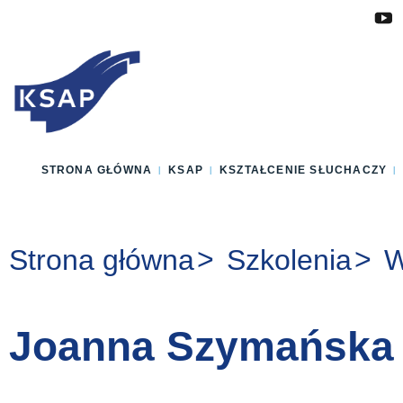
Przejdź do głównej treści
Przejdź do menu
Przejdź do stopki
Zmień wersję językową strony
STRONA GŁÓWNA
KSAP
KSZTAŁCENIE SŁUCHACZY
Jesteś tutaj:
Strona główna
Szkolenia
W
Joanna Szymańska