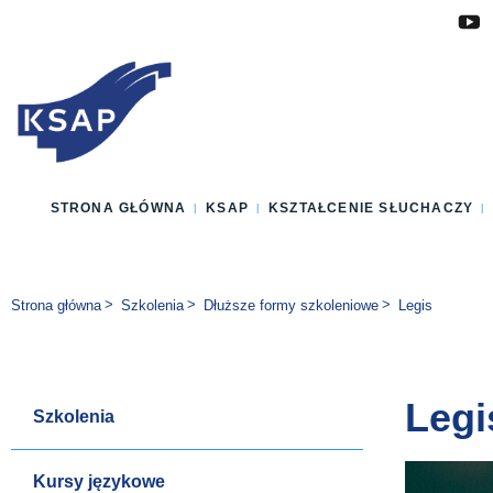
Przejdź do głównej treści
Przejdź do menu
Przejdź do stopki
Zmień wersję językową strony
STRONA GŁÓWNA
KSAP
KSZTAŁCENIE SŁUCHACZY
Jesteś tutaj:
Strona główna
Szkolenia
Dłuższe formy szkoleniowe
Legis
Legi
Szkolenia
Kursy językowe