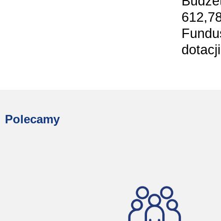
Budżet
612,78
Fundus
dotacj
Polecamy