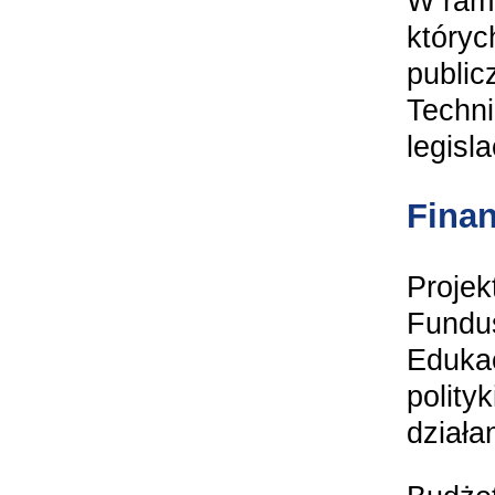
W ram
któryc
public
Techn
legisl
Fina
Projek
Fundu
Edukac
polity
działa