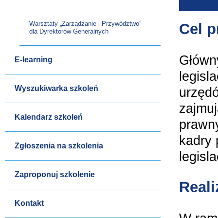
Warsztaty „Zarządzanie i Przywództwo”
Cel p
dla Dyrektorów Generalnych
Główny
E-learning
legisl
Wyszukiwarka szkoleń
urzędó
zajmuj
Kalendarz szkoleń
prawny
kadry 
Zgłoszenia na szkolenia
legisla
Zaproponuj szkolenie
Reali
Kontakt