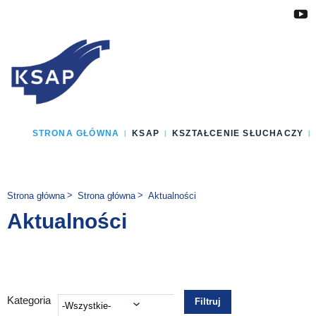
Przejdź do głównej treści
Przejdź do menu
Przejdź do stopki
Zmień wersję językową strony
STRONA GŁÓWNA
KSAP
KSZTAŁCENIE SŁUCHACZY
Jesteś tutaj:
Strona główna
Strona główna
Aktualności
Aktualności
Kategoria