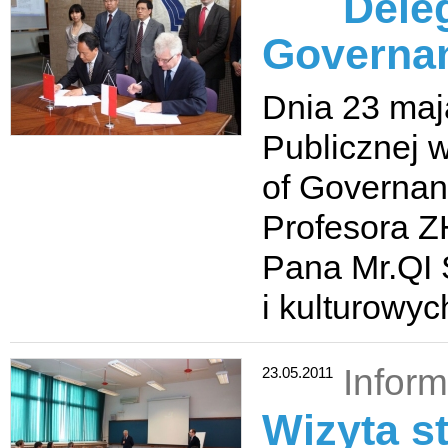
Dele
Governan
Dnia 23 maj
Publicznej 
of Governanc
Profesora Z
Pana Mr.QI 
i kulturowy
Inform
23.05.2011
Wizyta s