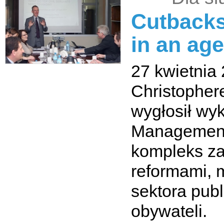
Cutbacks
in an age
27 kwietnia
Christopher
wygłosił wy
Management 
kompleks za
reformami, 
sektora pub
obywateli.