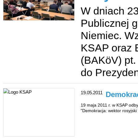
W dniach 23
Publicznej 
Niemiec. Wz
KSAP oraz B
(BAKöV) pt. 
do Prezydenc
19.05.2011
Demokrac
19 maja 2011 r. w KSAP odbył
"Demokracja: wektor rosyjsk