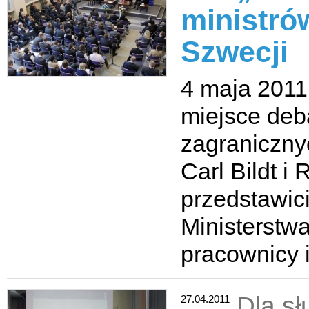
ministró
Szwecji
4 maja 2011 
miejsce deba
zagranicznyc
Carl Bildt i
przedstawic
Ministerstw
pracownicy 
Dla s
27.04.2011