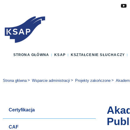
Przejdź do głównej treści
Przejdź do menu
Przejdź do stopki
Zmień wersję językową strony
STRONA GŁÓWNA
KSAP
KSZTAŁCENIE SŁUCHACZY
Jesteś tutaj:
Strona główna
Wsparcie administracji
Projekty zakończone
Akademia
Akad
Certyfikacja
Publ
CAF