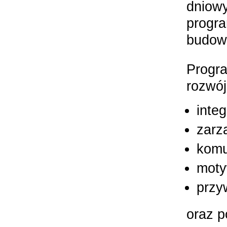
dniow
progra
budow
Progra
rozwój
inte
zarz
komu
moty
przy
oraz p