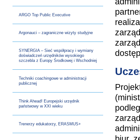
admini
partne
ARGO Top Public Executive
realiz
zarząd
Argonauci – zagraniczne wizyty studyjne
zarząd
SYNERGIA – Sieć współpracy i wymiany
dostę
doświadczeń urzędników wysokiego
szczebla z Europy Środkowej i Wschodniej
Ucze
Techniki coachingowe w administracji
publicznej
Projek
(minis
Think Ahead! Europejski urzędnik
podleg
państwowy w XXI wieku
zarząd
Trenerzy edukatorzy, ERASMUS+
admini
biur, 