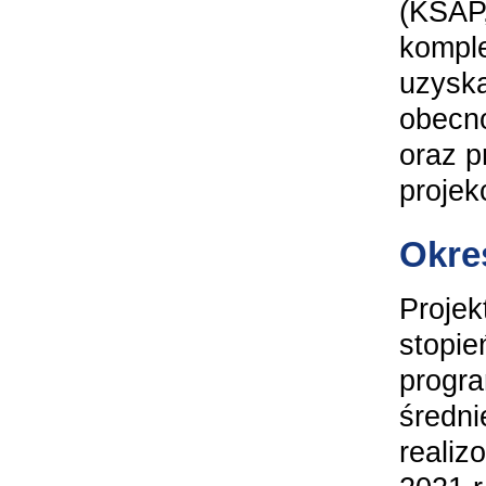
(KSAP,
komple
uzyska
obecno
oraz p
projek
Okres
Projek
stopie
progra
średni
realiz