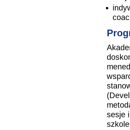
indy
coac
Prog
Akade
doskon
menedż
wsparc
stanow
(Devel
metoda
sesje 
szkole