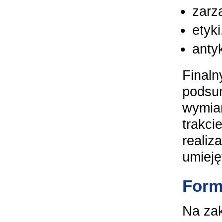
zarz
etyki
antyk
Finaln
podsu
wymian
trakci
realiz
umieję
Form
Na zak