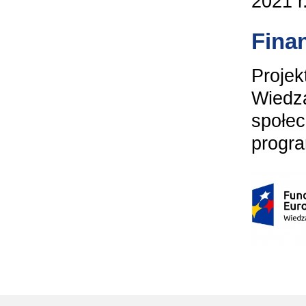
2021 r
Fina
Projek
Wiedza
społec
progra