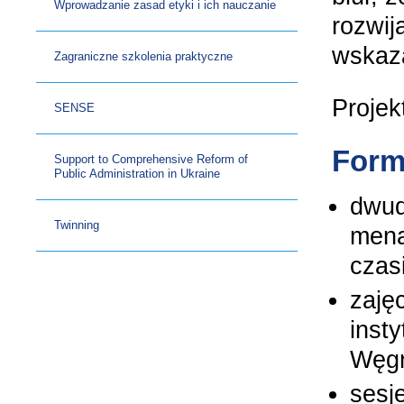
Wprowadzanie zasad etyki i ich nauczanie
rozwij
wskaza
Zagraniczne szkolenia praktyczne
Projek
SENSE
Forma
Support to Comprehensive Reform of
Public Administration in Ukraine
dwud
Twinning
mena
czas
zaję
insty
Węgr
sesj