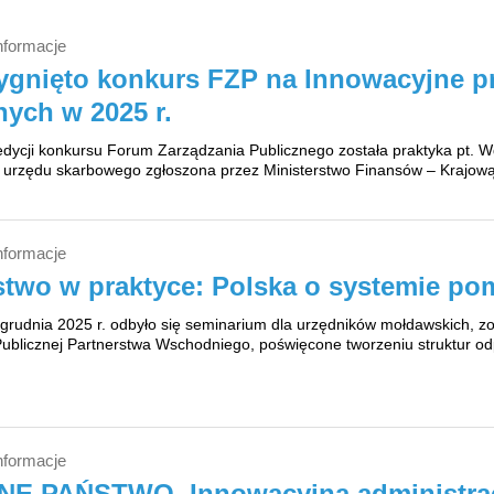
nformacje
ygnięto konkurs FZP na Innowacyjne pr
nych w 2025 r.
dycji konkursu Forum Zarządzania Publicznego została praktyka pt. 
ta urzędu skarbowego zgłoszona przez Ministerstwo Finansów – Krajow
nformacje
stwo w praktyce: Polska o systemie po
grudnia 2025 r. odbyło się seminarium dla urzędników mołdawskich, 
 Publicznej Partnerstwa Wschodniego, poświęcone tworzeniu struktur 
nformacje
E PAŃSTWO. Innowacyjna administrac