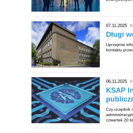
07.11.2025
I
Długi 
Uprzejmie info
kontaktu prze
06.11.2025
I
KSAP In
publicz
Czy urzędnik 
administracyj
czwartek 20 li