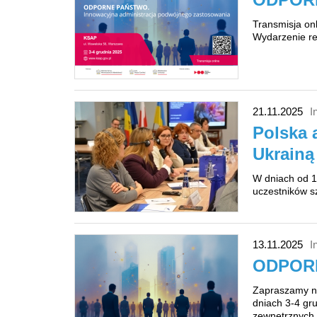
Transmisja on
Wydarzenie re
21.11.2025
I
Polska 
Ukrainą
W dniach od 1
uczestników sz
13.11.2025
I
ODPORN
Zapraszamy na
dniach 3-4 gru
zewnętrznych.