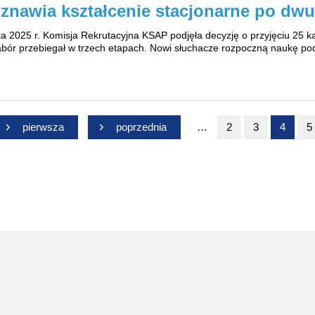
nawia kształcenie stacjonarne po dwul
ka 2025 r. Komisja Rekrutacyjna KSAP podjęła decyzję o przyjęciu 25 k
bór przebiegał w trzech etapach. Nowi słuchacze rozpoczną naukę podc
pierwsza
Przejdź do
poprzednia
Przejdź do
…
Przejdź do strony
2
Przejdź do st
3
4
P
5
pierwszej
poprzedniej
strony
strony