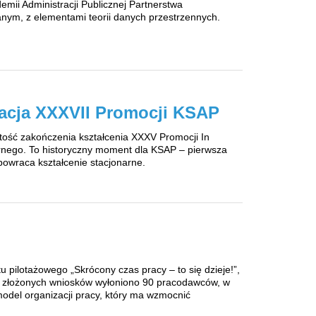
mii Administracji Publicznej Partnerstwa
ym, z elementami teorii danych przestrzennych.
acja XXXVII Promocji KSAP
ystość zakończenia kształcenia XXXV Promocji In
arnego. To historyczny moment dla KSAP – pierwsza
powraca kształcenie stacjonarne.
 pilotażowego „Skrócony czas pracy – to się dzieje!”,
94 złożonych wniosków wyłoniono 90 pracodawców, w
del organizacji pracy, który ma wzmocnić