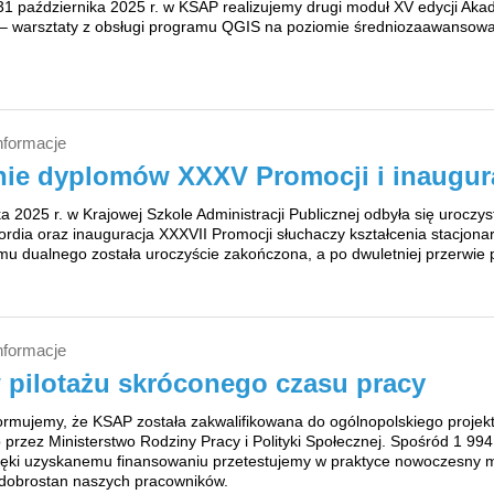
1 października 2025 r. w KSAP realizujemy drugi moduł XV edycji Akade
 warsztaty z obsługi programu QGIS na poziomie średniozaawansowan
nformacje
ie dyplomów XXXV Promocji i inaugur
a 2025 r. w Krajowej Szkole Administracji Publicznej odbyła się urocz
cordia oraz inauguracja XXXVII Promocji słuchaczy kształcenia stacjon
mu dualnego została uroczyście zakończona, a po dwuletniej przerwie 
nformacje
pilotażu skróconego czasu pracy
ormujemy, że KSAP została zakwalifikowana do ogólnopolskiego projektu
 przez Ministerstwo Rodziny Pracy i Polityki Społecznej. Spośród 1 9
ęki uzyskanemu finansowaniu przetestujemy w praktyce nowoczesny mo
 dobrostan naszych pracowników.