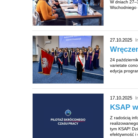
W dniach 27–3
Wschodniego –
27.10.2025
I
Wręczen
24 październik
varietate con
edycja progra
17.10.2025
I
KSAP w 
Z radością inf
realizowanego
tym KSAP! Dzi
efektywność i