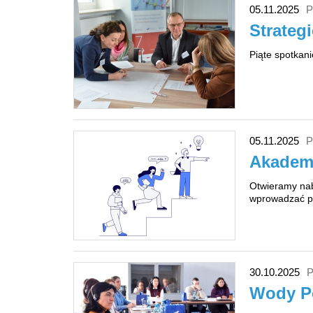
05.11.2025
P
Strateg
Piąte spotkani
05.11.2025
P
Akademi
Otwieramy nab
wprowadzać pr
30.10.2025
P
Wody Po