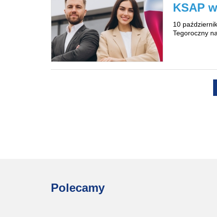
KSAP wz
10 październi
Tegoroczny na
Strony
Polecamy