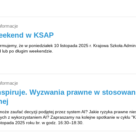
nformacje
weekend w KSAP
rmujemy, że w poniedziałek 10 listopada 2025 r. Krajowa Szkoła Admin
d lub po długim weekendzie.
nformacje
spiruje. Wyzwania prawne w stosowaniu
nej
może zaufać decyzji podjętej przez system AI? Jakie ryzyka prawne ni
nych z wykorzystaniem AI? Zapraszamy na kolejne spotkanie w cyklu "KS
stopada 2025 roku br. w godz. 16:30–18:30.