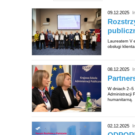
09.12.2025
I
Rozstrz
publicz
Laureatem V e
obsługi klien
08.12.2025
I
Partner
W dniach 2–5 
Administracji
humanitarną.
02.12.2025
I
ODPORN