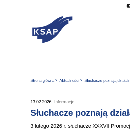
Przejdź do głównej treści
Przejdź do menu
Przejdź do stopki
Zmień wersję językową stron
Jesteś tutaj:
Strona główna
Aktualności
Słuchacze poznają działa
13.02.2026
Informacje
Słuchacze poznają dzia
3 lutego 2026 r. słuchacze XXXVII Promoc