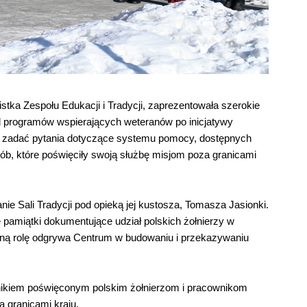
tka Zespołu Edukacji i Tradycji, zaprezentowała szerokie
d programów wspierających weteranów po inicjatywy
ję zadać pytania dotyczące systemu pomocy, dostępnych
ób, które poświęciły swoją służbę misjom poza granicami
 Sali Tradycji pod opieką jej kustosza, Tomasza Jasionki.
pamiątki dokumentujące udział polskich żołnierzy w
tną rolę odgrywa Centrum w budowaniu i przekazywaniu
nikiem poświęconym polskim żołnierzom i pracownikom
a granicami kraju.