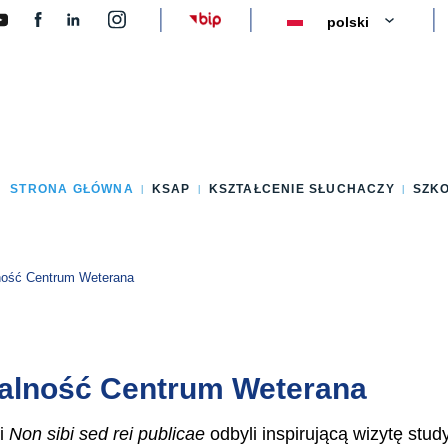
y
STRONA GŁÓWNA
KSAP
KSZTAŁCENIE SŁUCHACZY
SZK
lność Centrum Weterana
łalność Centrum Weterana
ji
Non sibi sed rei publicae
odbyli inspirującą wizytę st