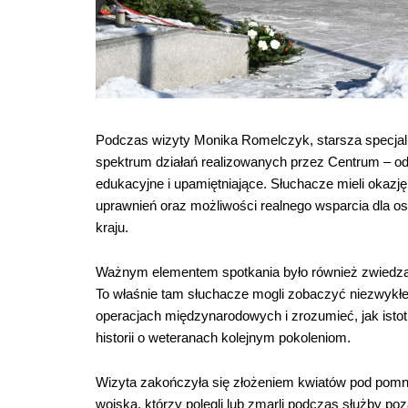
Podczas wizyty Monika Romelczyk, starsza specjalis
spektrum działań realizowanych przez Centrum – o
edukacyjne i upamiętniające. Słuchacze mieli okaz
uprawnień oraz możliwości realnego wsparcia dla os
kraju.
Ważnym elementem spotkania było również zwiedzanie
To właśnie tam słuchacze mogli zobaczyć niezwykłe 
operacjach międzynarodowych i zrozumieć, jak isto
historii o weteranach kolejnym pokoleniom.
Wizyta zakończyła się złożeniem kwiatów pod pom
wojska, którzy polegli lub zmarli podczas służby poz