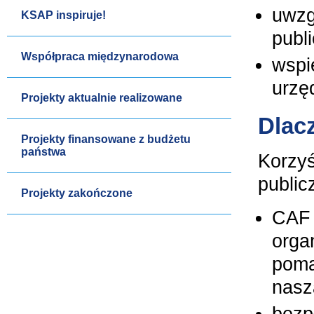
uwzg
KSAP inspiruje!
publ
Współpraca międzynarodowa
wspi
urzę
Projekty aktualnie realizowane
Dlac
Projekty finansowane z budżetu
państwa
Korzyś
public
Projekty zakończone
CAF 
orga
poma
nasz
bezp