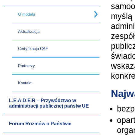
samooc
myślą 
O modelu
admini
Aktualizacja
zespół
public
Certyfikacja CAF
świadc
wskaza
Partnerzy
konkre
Kontakt
Najw
L.E.A.D.E.R – Przywództwo w
administracji publicznej państw UE
bezp
opar
Forum Rozmów o Państwie
orga