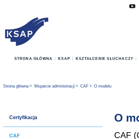
Przejdź do głównej treści
Przejdź do menu
Przejdź do stopki
Zmień wersję językową strony
STRONA GŁÓWNA
KSAP
KSZTAŁCENIE SŁUCHACZY
Jesteś tutaj:
Strona główna
Wsparcie administracji
CAF
O modelu
O m
Certyfikacja
CAF (
CAF