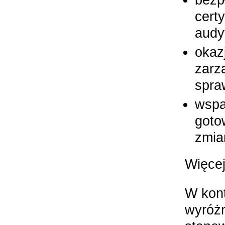
cert
audy
okaz
zarz
spra
wspa
goto
zmia
Więcej
W kont
wyróżn