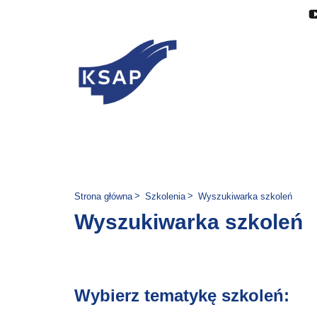
Przejdź do głównej treści
Przejdź do menu
Przejdź do stopki
Zmień wersję językową stron
Jesteś tutaj:
Strona główna
Szkolenia
Wyszukiwarka szkoleń
Wyszukiwarka szkoleń
Wybierz tematykę szkoleń: