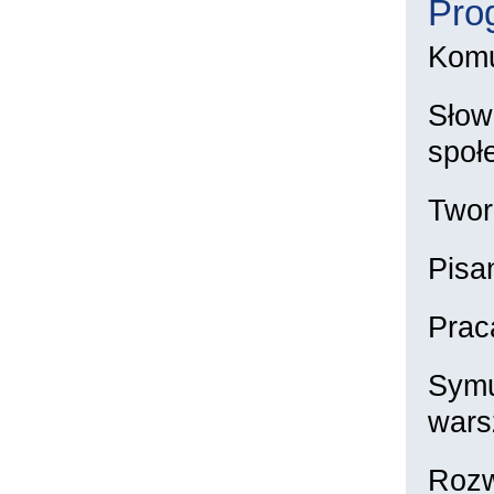
Pro
Komu
Słow
społ
Twor
Pisa
Prac
Symu
wars
Rozw