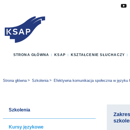
Przejdź do głównej treści
Przejdź do menu
Przejdź do stopki
Zmień wersję językową strony
STRONA GŁÓWNA
KSAP
KSZTAŁCENIE SŁUCHACZY
Jesteś tutaj:
Strona główna
Szkolenia
Efektywna komunikacja społeczna w języku
Szkolenia
Zakre
szkole
Kursy językowe