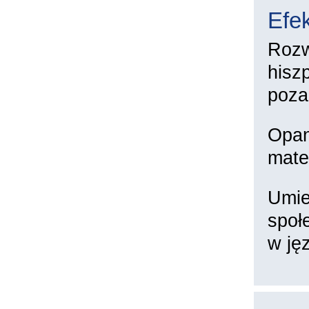
Efek
Rozw
hisz
poza
Opan
mate
Umie
społ
w ję