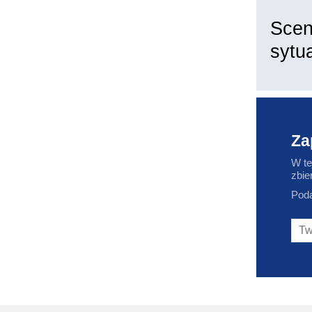
Scen
sytu
Za
W te
zbie
Poda