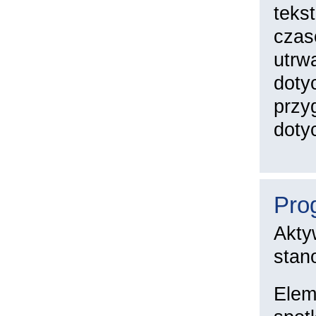
teks
czas
utrw
doty
przy
doty
Pro
Akty
stan
Elem