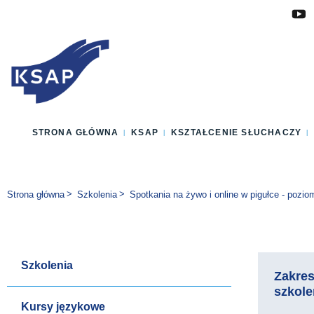
Przejdź do głównej treści
Przejdź do menu
Przejdź do stopki
Zmień wersję językową strony
STRONA GŁÓWNA
KSAP
KSZTAŁCENIE SŁUCHACZY
Jesteś tutaj:
Strona główna
Szkolenia
Spotkania na żywo i online w pigułce - poz
Szkolenia
Zakre
szkole
Kursy językowe