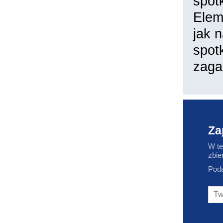
spot
Elem
jak 
spot
zaga
Za
W te
zbie
Poda