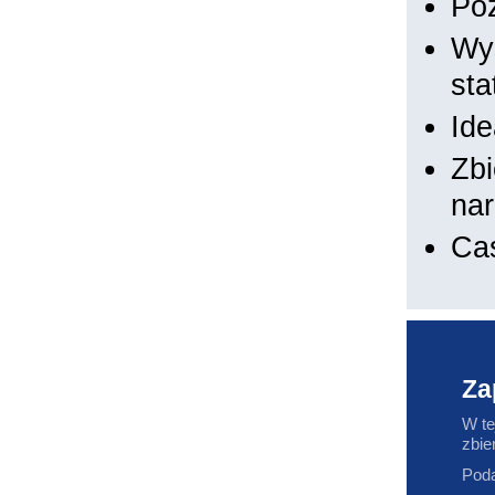
Poz
Wy
sta
Id
Zbi
nar
Ca
Za
W te
zbie
Poda