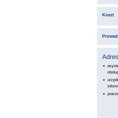
Koszt
Prowad
Adres
asyst
obsłu
urzęd
inform
pracow