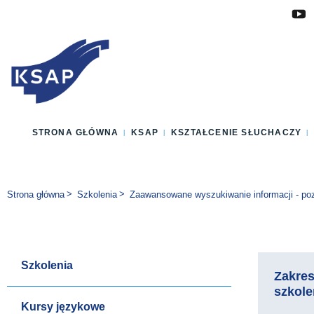
Przejdź do głównej treści
Przejdź do menu
Przejdź do stopki
Zmień wersję językową strony
STRONA GŁÓWNA
KSAP
KSZTAŁCENIE SŁUCHACZY
Jesteś tutaj:
Strona główna
Szkolenia
Zaawansowane wyszukiwanie informacji - poz
Szkolenia
Zakre
szkole
Kursy językowe