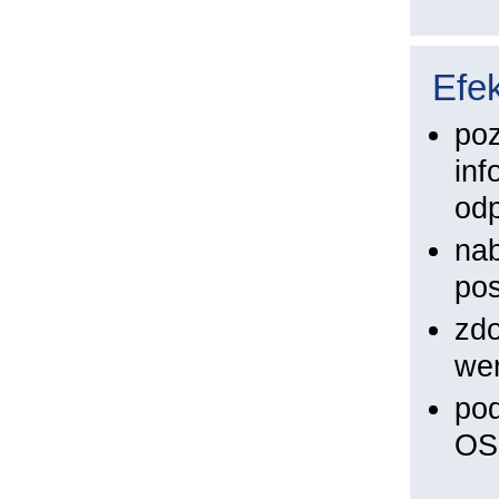
Efek
poz
inf
odp
na
pos
zdo
wer
pod
OS