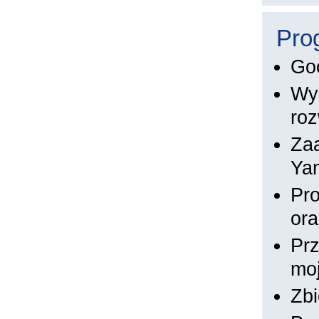
Pro
Goo
Wys
ro
Za
Ya
Pro
ora
Prz
moj
Zbi