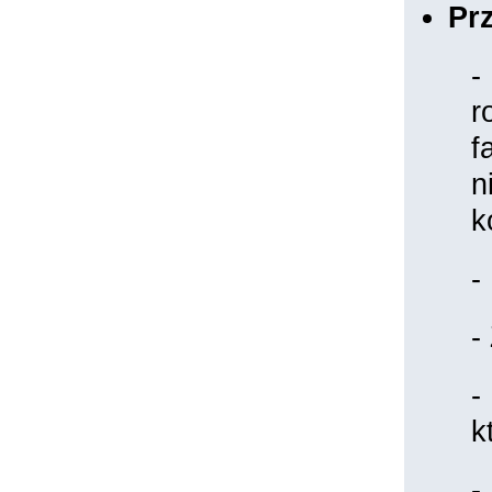
Pr
-
r
f
n
k
-
-
-
k
-