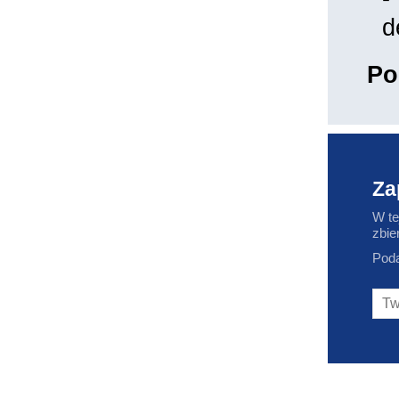
d
Po
Za
W te
zbie
Poda