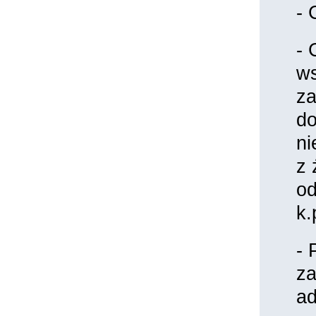
- 
- 
ws
za
do
ni
z 
od
k.
- 
za
ad