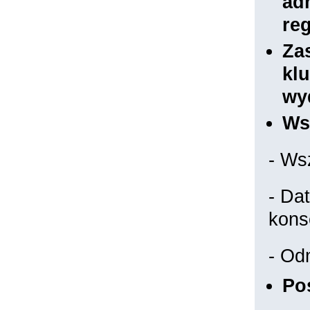
ad
re
Za
kl
wy
Ws
- Ws
- Da
kons
- Od
Po