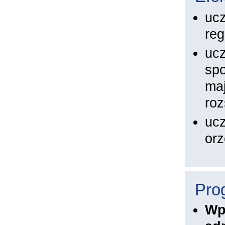
ucz
reg
ucz
spo
ma
roz
ucz
orz
Pro
Wp