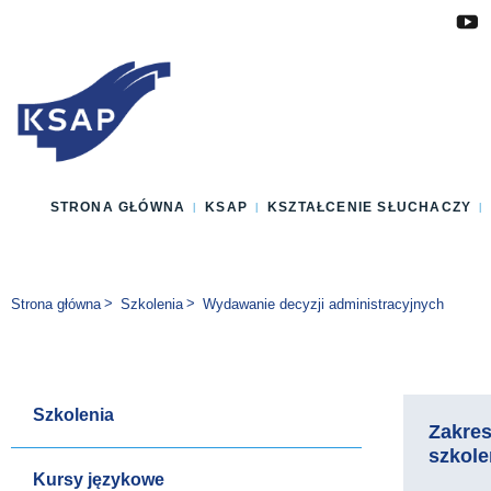
Przejdź do głównej treści
Przejdź do menu
Przejdź do stopki
Zmień wersję językową strony
STRONA GŁÓWNA
KSAP
KSZTAŁCENIE SŁUCHACZY
Jesteś tutaj:
Strona główna
Szkolenia
Wydawanie decyzji administracyjnych
Szkolenia
Zakre
szkole
Kursy językowe