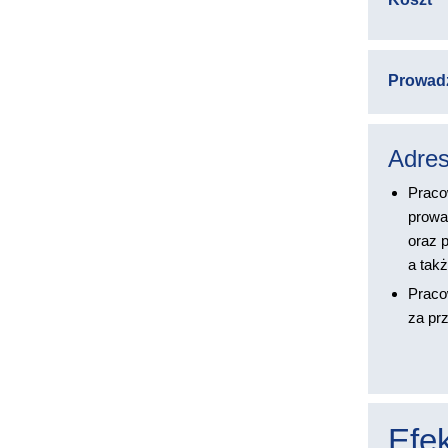
Prowad
Adres
Praco
prowa
oraz 
a tak
Praco
za pr
Efek