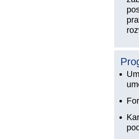
po
pr
ro
Pro
Umo
umó
Fo
Kar
pod