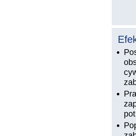
Efek
Pos
obs
cyw
za
Pra
zap
pot
Pop
zab