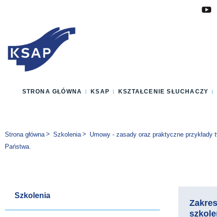
Przejdź do głównej treści
Przejdź do menu
Przejdź do stopki
Zmień wersję językową strony
STRONA GŁÓWNA
KSAP
KSZTAŁCENIE SŁUCHACZY
Jesteś tutaj:
Strona główna
Szkolenia
Umowy - zasady oraz praktyczne przykłady 
Państwa.
Szkolenia
Zakre
szkole