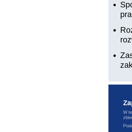
Sp
pra
Ro
ro
Za
za
Za
W te
zbie
Poda