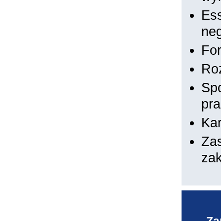
Ess
neg
Fo
Ro
Sp
pra
Ka
Za
za