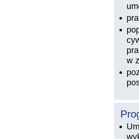
um
pra
pop
cyw
pr
w 
poz
po
Pro
Um
wyk