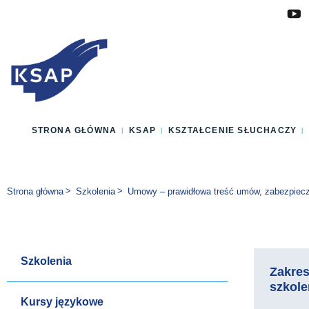
Przejdź do głównej treści
Przejdź do menu
Przejdź do stopki
Zmień wersję językową strony
STRONA GŁÓWNA
KSAP
KSZTAŁCENIE SŁUCHACZY
Jesteś tutaj:
Strona główna
Szkolenia
Umowy – prawidłowa treść umów, zabezpiec
Szkolenia
Zakre
szkole
Kursy językowe