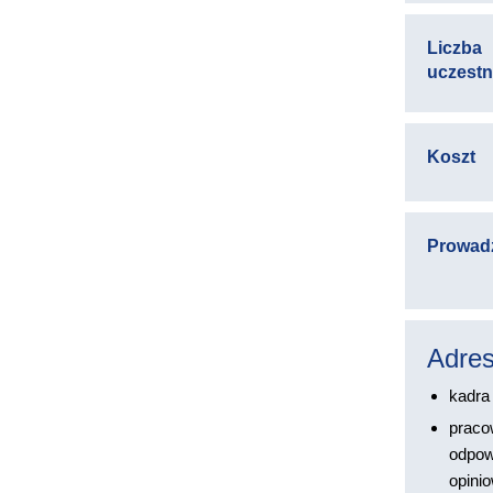
Liczba
uczest
Koszt
Prowad
Adres
kadra
praco
odpowi
opini