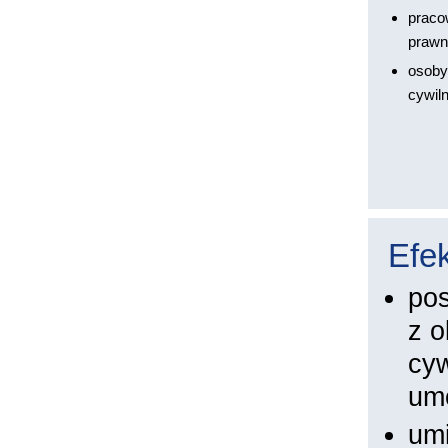
praco
prawn
osoby
cywil
Efek
pos
z o
cyw
um
umi