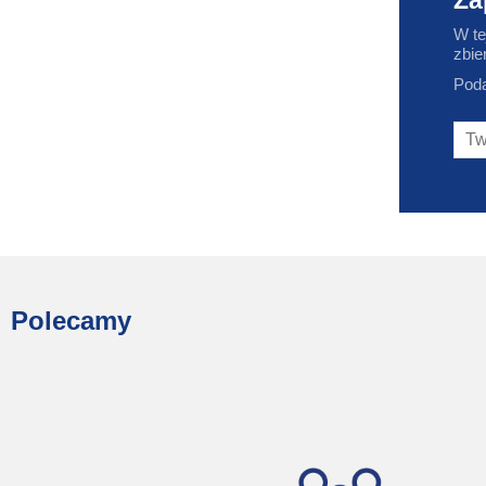
Za
W te
zbie
Poda
Polecamy