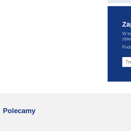
Za
W te
zbie
Poda
Polecamy