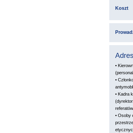
Koszt
Prowad
Adres
• Kierow
(personal
• Członk
antymob
• Kadra 
(dyrektor
referatów
• Osoby 
przestrz
etycznyc