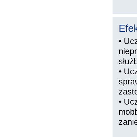
Efek
• Uc
niep
służ
• Uc
spra
zast
• Uc
mobb
zani