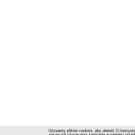
Używamy plików cookies, aby ułatwić Ci korzysta
się na ich użycie oraz zapisanie w pamięci urzą