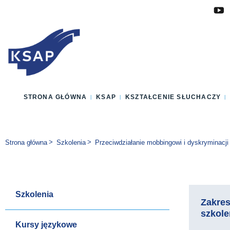
Przejdź do głównej treści
Przejdź do menu
Przejdź do stopki
Zmień wersję językową strony
STRONA GŁÓWNA
KSAP
KSZTAŁCENIE SŁUCHACZY
Jesteś tutaj:
Strona główna
Szkolenia
Przeciwdziałanie mobbingowi i dyskryminacji
Szkolenia
Zakre
szkole
Kursy językowe