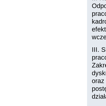
Odpo
prac
kadr
efek
wcze
III.
prac
Zakr
dysk
oraz
post
dzia