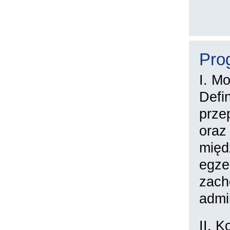
Pro
I. M
Defi
prze
oraz
międ
egze
zach
admin
II. 