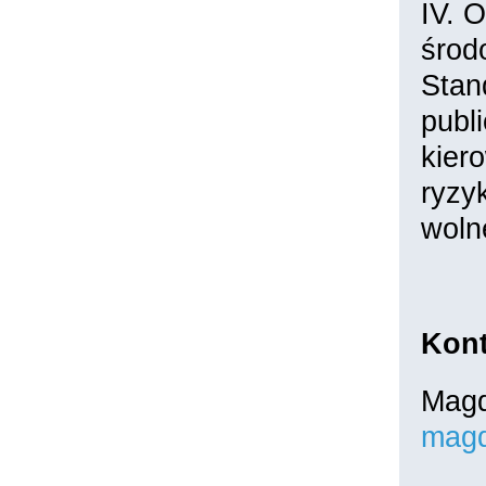
IV. 
środ
Stan
publ
kier
ryzy
woln
Kont
Magd
magd