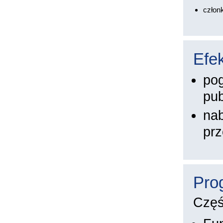
człon
Efek
pog
pub
nab
prz
Pro
Częś