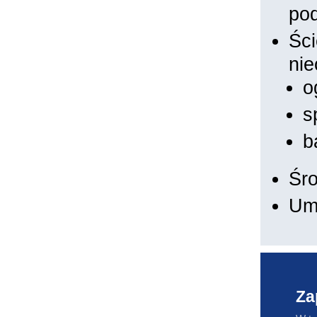
po
Ści
nie
o
s
b
Śr
Um
Za