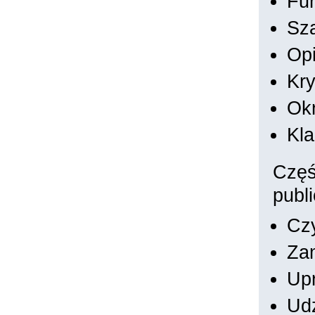
Fu
Sz
Op
Kry
Okr
Kla
Częś
publ
Czy
Zam
Up
Udz