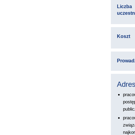
Liczba
uczest
Koszt
Prowad
Adres
praco
postę
publi
praco
związ
najkor