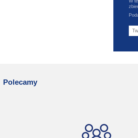
W te
zbie
Poda
Polecamy