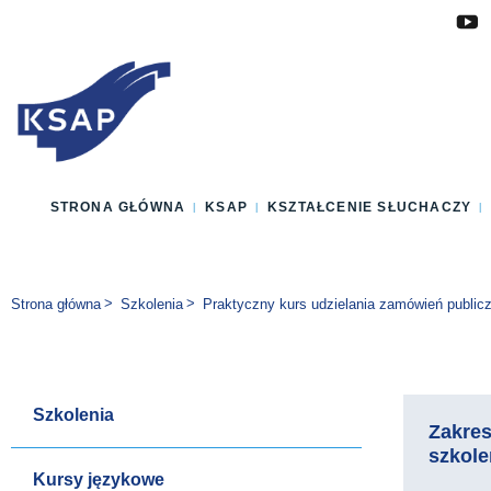
Przejdź do głównej treści
Przejdź do menu
Przejdź do stopki
Zmień wersję językową strony
STRONA GŁÓWNA
KSAP
KSZTAŁCENIE SŁUCHACZY
Jesteś tutaj:
Strona główna
Szkolenia
Praktyczny kurs udzielania zamówień public
Szkolenia
Zakre
szkole
Kursy językowe