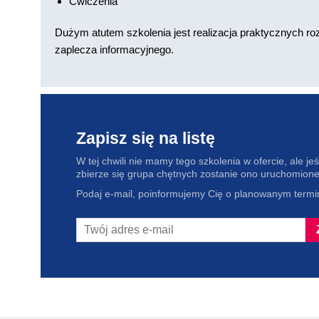
Ćwiczenia
Dużym atutem szkolenia jest realizacja praktycznych 
zaplecza informacyjnego.
Zapisz się na listę
W tej chwili nie mamy tego szkolenia w ofercie, ale jeśl
zbierze się grupa chętnych zostanie ono uruchomione
Podaj e-mail, poinformujemy Cię o planowanym termin