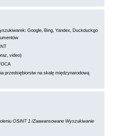
szukiwarek: Google, Bing, Yandex, Duckduckgo
okumentów
SINT
raz, video)
 FOCA
nia przedsiębiorstw na skalę międzynarodową
koleniu
OSINT 1 /Zaawansowane Wyszukiwanie