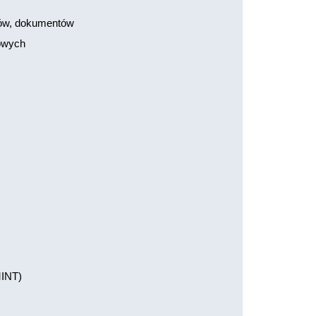
ów, dokumentów
owych
MINT)