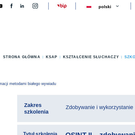
y
STRONA GŁÓWNA
KSAP
KSZTAŁCENIE SŁUCHACZY
SZK
macji metodami białego wywiadu
Zakres
Zdobywanie i wykorzystanie 
szkolenia
Tytuł szkolenia