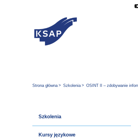
Przejdź do głównej treści
Przejdź do menu
Przejdź do stopki
Zmień wersję językową stron
Jesteś tutaj:
Strona główna
Szkolenia
OSINT II – zdobywanie infor
Szkolenia
Kursy językowe