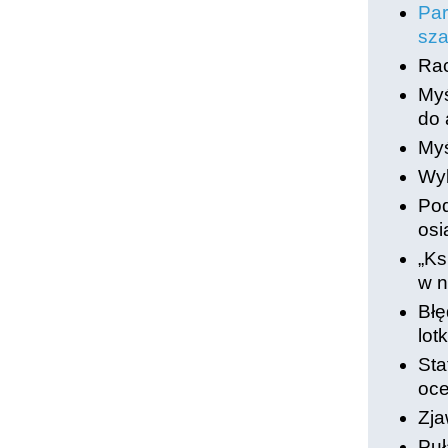
Par
sz
Rac
Myś
do 
Myś
Wyb
Pod
osi
„Ks
w n
Błę
lot
Sta
oce
Zja
Puł