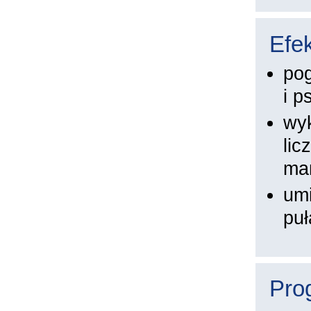
Efek
pog
i p
wyk
lic
man
umi
puł
Pro