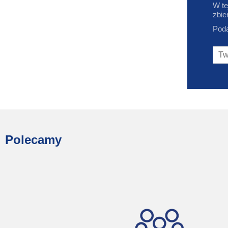
W te
zbie
Poda
Polecamy