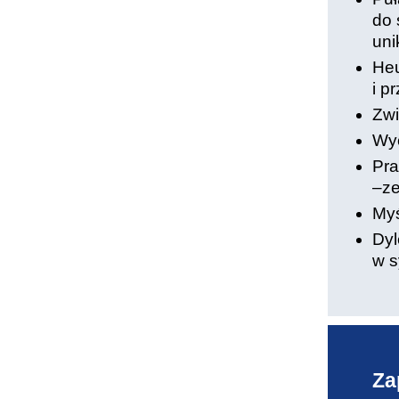
do 
uni
Heu
i p
Zwi
Wyc
Pra
–ze
Myś
Dyl
w s
Za