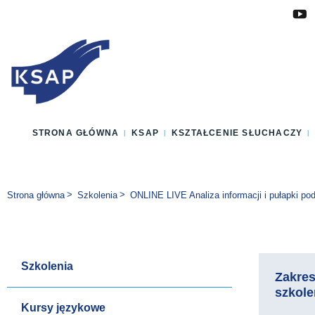
Przejdź do głównej treści
Przejdź do menu
Przejdź do stopki
Zmień wersję językową strony
STRONA GŁÓWNA
KSAP
KSZTAŁCENIE SŁUCHACZY
Jesteś tutaj:
Strona główna
Szkolenia
ONLINE LIVE Analiza informacji i pułapki po
Szkolenia
Zakre
szkole
Kursy językowe