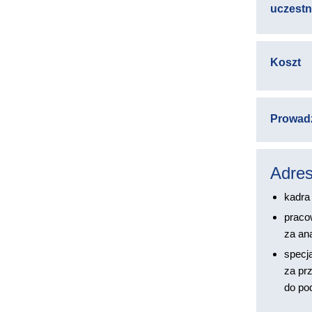
uczest
Koszt
Prowad
Adres
kadra
praco
za ana
specja
za pr
do pod