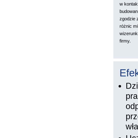
w kontak
budowanie
zgodzie 
różnic m
wizerunku
firmy.
Efek
Dzi
pra
odp
prz
wła