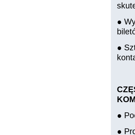
skut
● Wy
bile
● Sz
kont
CZĘŚ
KOM
● Po
● Pr