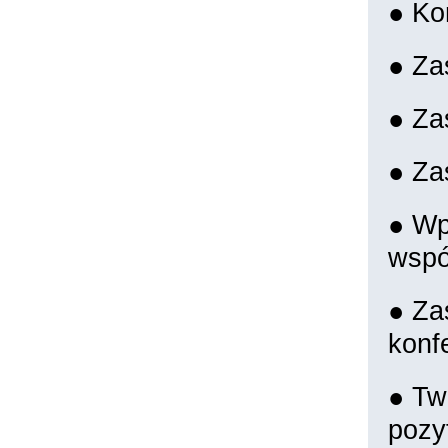
● Ko
● Za
● Za
● Za
● Wp
wspó
● Za
konfe
● Tw
pozy