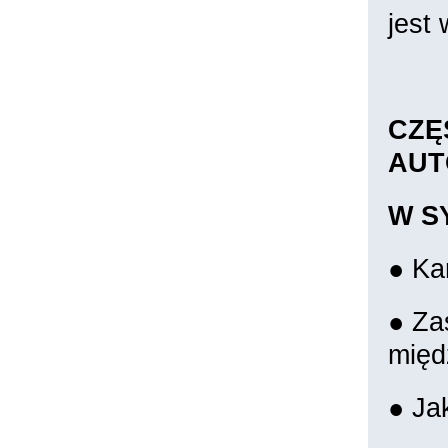
jest
CZĘ
AUT
W S
● Ka
● Za
międ
● Ja