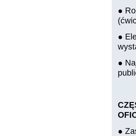
● Ro
(ćwic
● El
wyst
● Na
publ
CZĘ
OFI
● Za