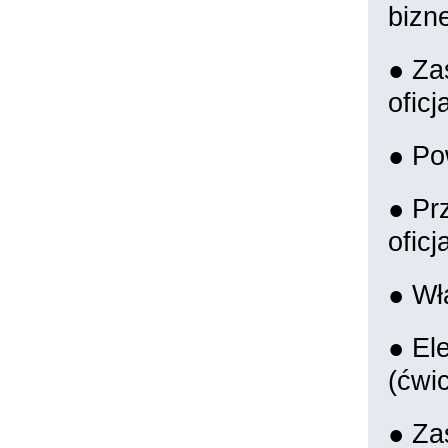
bizn
● Za
ofic
● Pow
● Pr
oficj
● Wł
● El
(ćwic
● Za