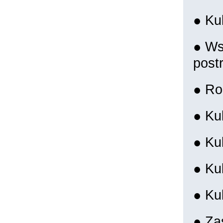
● Kul
● Ws
post
● Ro
● Ku
● Kul
● Ku
● Ku
● Za