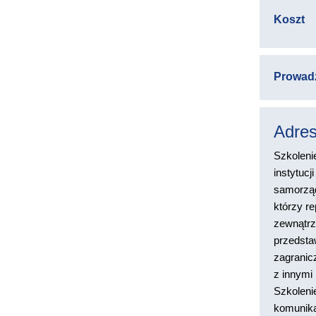
Koszt
Prowad
Adres
Szkolenie
instytucj
samorząd
którzy r
zewnątrz,
przedstaw
zagranicz
z innymi 
Szkoleni
komunika