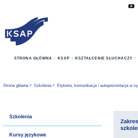
Przejdź do głównej treści
Przejdź do menu
Przejdź do stopki
Zmień wersję językową strony
STRONA GŁÓWNA
KSAP
KSZTAŁCENIE SŁUCHACZY
Jesteś tutaj:
Strona główna
Szkolenia
Etykieta, komunikacja i autoprezentacja w sy
Szkolenia
Zakre
szkole
Kursy językowe