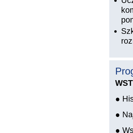
Ucz
kom
pom
Szk
roz
Pro
WST
● His
● Na
● Ws