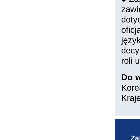
zawi
doty
oficj
języ
decy
roli
Do w
Kore
Kraj
Za