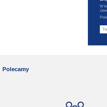
W te
zbie
Poda
Polecamy