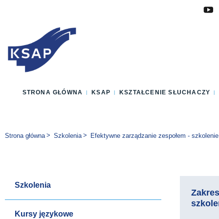
Przejdź do głównej treści
Przejdź do menu
Przejdź do stopki
Zmień wersję językową strony
STRONA GŁÓWNA
KSAP
KSZTAŁCENIE SŁUCHACZY
Jesteś tutaj:
Strona główna
Szkolenia
Efektywne zarządzanie zespołem - szkolenie
Szkolenia
Zakre
szkole
Kursy językowe