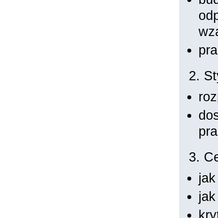
odp
wz
pra
2. St
roz
dos
pr
3. C
jak
ja
kry