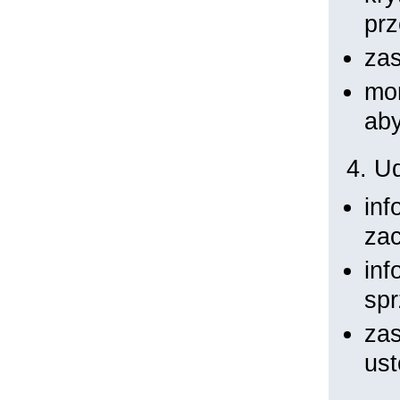
prz
zas
mon
aby
4. Ud
inf
zac
inf
spr
zas
ust