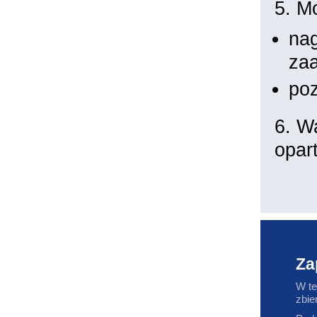
5. M
na
za
po
6. W
opar
Za
W te
zbie