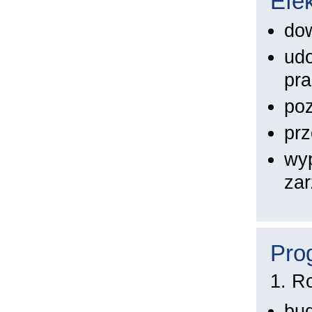
Efek
dow
udo
pr
po
prz
wyp
za
Pro
1. R
bud