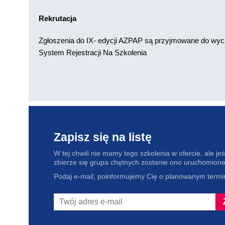
Rekrutacja
Zgłoszenia do IX- edycji AZPAP są przyjmowane do wycz
System Rejestracji Na Szkolenia
Zapisz się na listę
W tej chwili nie mamy tego szkolenia w ofercie, ale jeśl
zbierze się grupa chętnych zostanie ono uruchomione
Podaj e-mail, poinformujemy Cię o planowanym termin