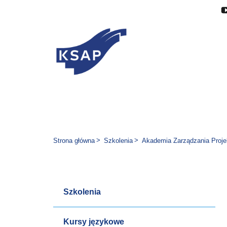
Przejdź do głównej treści
Przejdź do menu
Przejdź do stopki
Zmień wersję językową stron
Jesteś tutaj:
Strona główna
Szkolenia
Akademia Zarządzania Projekt
Szkolenia
Kursy językowe