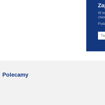
Za
W te
zbie
Poda
Polecamy