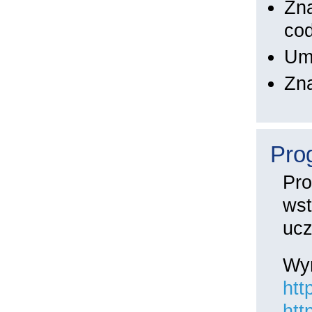
Zna
co
Um
Zn
Pro
Pro
wst
ucz
Wym
htt
htt