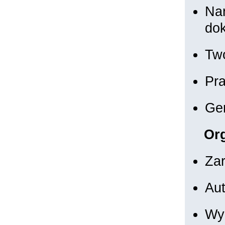
Nar
do
Two
Pr
Gen
Org
Zar
Aut
Wyk