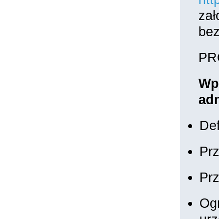
zał
bez
PR
Wpr
adm
Def
Prz
Prz
Ogr