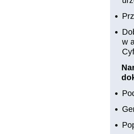
urz
Prz
Dob
w a
Cyf
Nar
do
Po
Ge
Pop