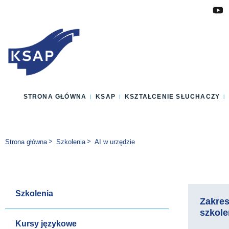
Przejdź do głównej treści
Przejdź do menu
Przejdź do stopki
Zmień wersję językową strony
STRONA GŁÓWNA
KSAP
KSZTAŁCENIE SŁUCHACZY
Jesteś tutaj:
Strona główna
Szkolenia
AI w urzędzie
Szkolenia
Zakre
szkole
Kursy językowe