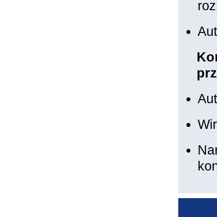
ro
Aut
Kom
prz
Au
Wir
Nar
kon