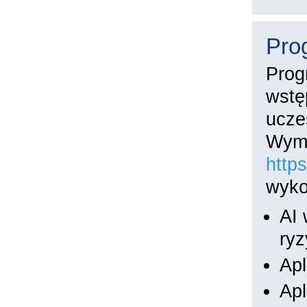
Pro
Prog
wstę
ucze
Wyma
http
wyko
AI 
ryz
Apl
Apl