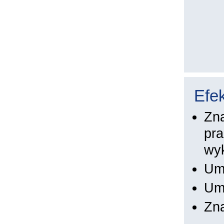
Efek
Zna
pra
wyk
Umi
Umi
Zn