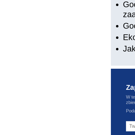
Goo
za
Go
Ek
Jak
Za
W te
zbie
Poda