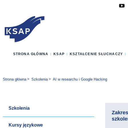
Przejdź do głównej treści
Przejdź do menu
Przejdź do stopki
Zmień wersję językową strony
STRONA GŁÓWNA
KSAP
KSZTAŁCENIE SŁUCHACZY
Jesteś tutaj:
Strona główna
Szkolenia
AI w researchu i Google Hacking
Szkolenia
Zakre
szkole
Kursy językowe