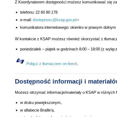
Z Koordynatorem dostępności możesz komunikować się za
telefonu: 22 60 80 178
e-mail:
dostepnosc@ksap.gov.pl
(link sends e-mail)
komunikatora internetowego: okienko w prawym dolnym 
W kontakcie z KSAP możesz również skorzystać z tłumacz
poniedziałek – piątek w godzinach 8:00 – 18:00 (z wyłą
klikając ten link opuścisz
Połącz z tłumaczem on-line
.
Dostępność informacji i materiał
Możesz otrzymać informacje/materiały o KSAP w różnych 
w druku powiększonym,
w alfabecie Braille’a,