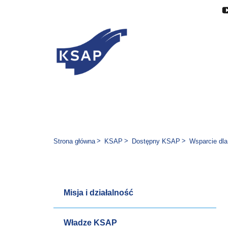
Przejdź do głównej treści
Przejdź do menu
Przejdź do stopki
Zmień wersję językową stron
Jesteś tutaj:
Strona główna
KSAP
Dostępny KSAP
Wsparcie dla
Misja i działalność
Władze KSAP