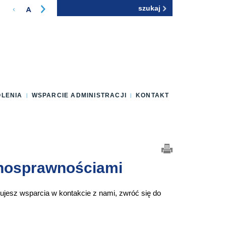
Szukaj
Formularz
wyszukiwania
OLENIA
WSPARCIE ADMINISTRACJI
KONTAKT
łnosprawnościami
bujesz wsparcia w kontakcie z nami, zwróć się do