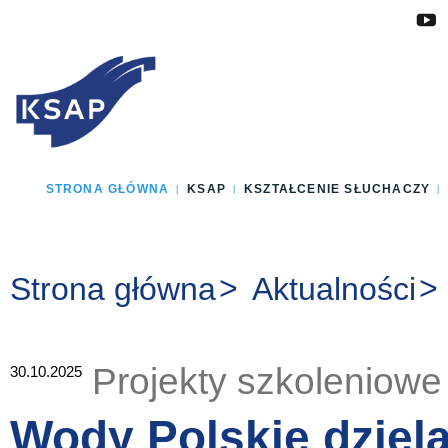
Przejdź do głównej treści
Przejdź do menu
Przejdź do stopki
Zmień wersję językową strony
STRONA GŁÓWNA
KSAP
KSZTAŁCENIE SŁUCHACZY
Jesteś tutaj:
Strona główna
Aktualności
Projekty szkoleniowe
30.10.2025
Wody Polskie dzielą