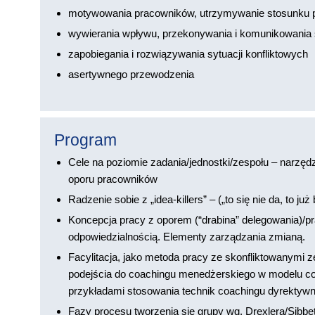
motywowania pracowników, utrzymywanie stosunku 
wywierania wpływu, przekonywania i komunikowania s
zapobiegania i rozwiązywania sytuacji konfliktowych
asertywnego przewodzenia
Program
Cele na poziomie zadania/jednostki/zespołu – narzęd
oporu pracowników
Radzenie sobie z „idea-killers” – („to się nie da, to już 
Koncepcja pracy z oporem (“drabina” delegowania)/pra
odpowiedzialnością. Elementy zarządzania zmianą.
Facylitacja, jako metoda pracy ze skonfliktowanymi z
podejścia do coachingu menedżerskiego w modelu c
przykładami stosowania technik coachingu dyrektyw
Fazy procesu tworzenia się grupy wg. Drexlera/Sibbe