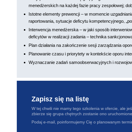
menedżerskich na każdej fazie pracy zespołowej; do
Istotne elementy prewencji – w momencie uzgadniania
raportowania, sytuacje deficytu kompetencyjnego, „poż
Interwencja menedżerska – w jaki sposób interwenio
deficytów w realizacji zadania – technika sankcjon
Plan działania na zakończenie sesji zarządzania opore
Planowanie czasu i priorytety w kontekście oporu int
Wyznaczanie zadań samoobserwacyjnych i rozwoj
Zapisz się na listę
W tej chwili nie mamy tego szkolenia w ofercie, ale jeśl
zbierze się grupa chętnych zostanie ono uruchomione
Podaj e-mail, poinformujemy Cię o planowanym termin