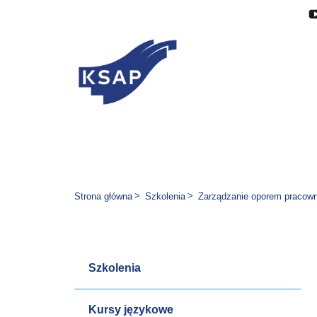
Przejdź do głównej treści
Przejdź do menu
Przejdź do stopki
Zmień wersję językową stron
Jesteś tutaj:
Strona główna
Szkolenia
Zarządzanie oporem pracow
Szkolenia
Kursy językowe