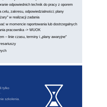
branie odpowiednich technik do pracy z oporem
 celu, zakresu, odpowiedzialności; plany
ary” w realizacji zadania
wać w momencie raportowania lub dostrzegalnych
owania pracownika -> WUOK
m – linie czasu, terminy i „plany awaryjne”
eresariuszy
owych
i tylko
.
ie szkolenia.