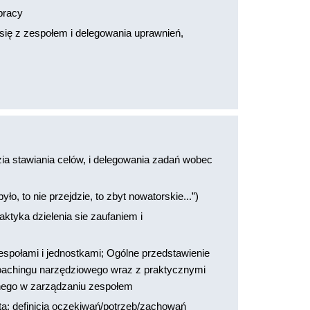
pracy
ię z zespołem i delegowania uprawnień,
zia stawiania celów, i delegowania zadań wobec
było, to nie przejdzie, to zbyt nowatorskie...”)
ktyka dzielenia sie zaufaniem i
espołami i jednostkami; Ogólne przedstawienie
oachingu narzędziowego wraz z praktycznymi
nego w zarządzaniu zespołem
ta; definicja oczekiwań/potrzeb/zachowań