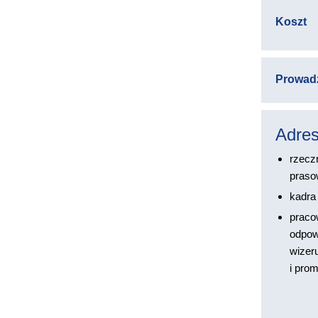
Koszt
Prowad
Adres
rzecz
praso
kadra
praco
odpowi
wizeru
i pro