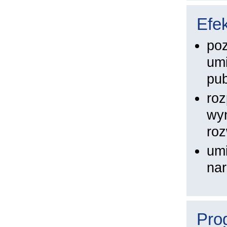
Efek
poz
umi
pub
roz
wyn
roz
umi
nar
Pro