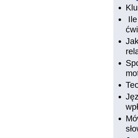
Klu
Ile
ćwi
Jak
rel
Spo
mot
Teo
Jęz
wpł
Mów
sło