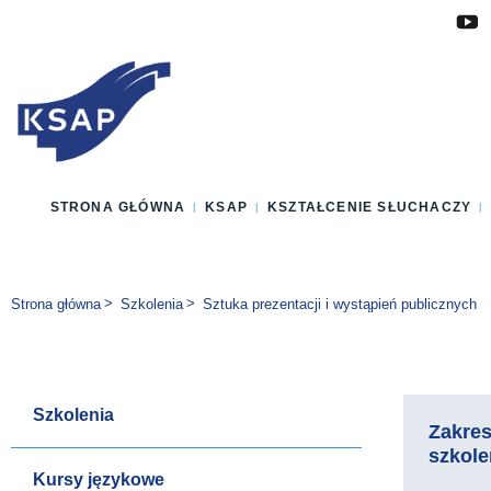
Przejdź do głównej treści
Przejdź do menu
Przejdź do stopki
Zmień wersję językową strony
STRONA GŁÓWNA
KSAP
KSZTAŁCENIE SŁUCHACZY
Jesteś tutaj:
Strona główna
Szkolenia
Sztuka prezentacji i wystąpień publicznych
Szkolenia
Zakre
szkole
Kursy językowe