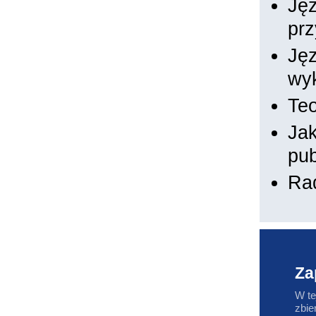
Jęz
prz
Jęz
wyk
Teo
Jak
pub
Rad
Za
W te
zbie