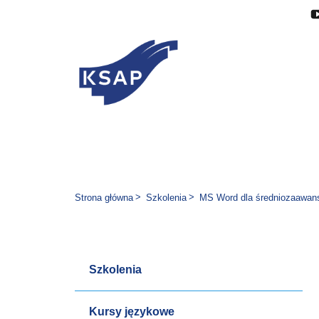
Przejdź do głównej treści
Przejdź do menu
Przejdź do stopki
Zmień wersję językową stron
Jesteś tutaj:
Strona główna
Szkolenia
MS Word dla średniozaawa
Szkolenia
Kursy językowe