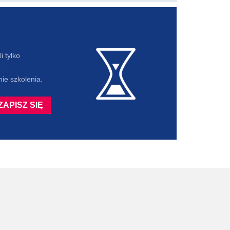
i tylko
.
ie szkolenia.