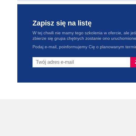
Zapisz się na listę
W tej chwili nie mamy tego szkolenia w ofercie, ale jeśl
zbierze się grupa chętnych zostanie ono uruchomione
Podaj e-mail, poinformujemy Cię o planowanym termin