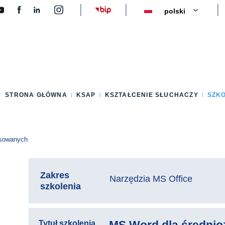
y
STRONA GŁÓWNA
KSAP
KSZTAŁCENIE SŁUCHACZY
SZK
nsowanych
Zakres
Narzędzia MS Office
szkolenia
Tytuł szkolenia