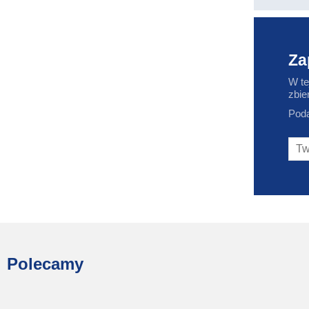
Za
W te
zbie
Poda
Polecamy