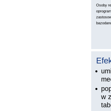
Osoby re
oprogra
zastosow
bazoda
Efek
um
me
pop
w z
tab