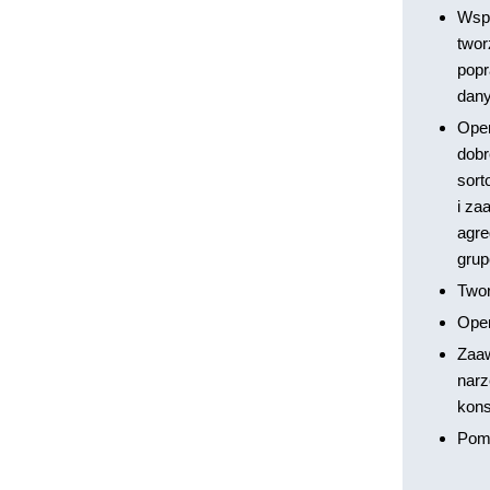
Wspó
twor
popr
dan
Oper
dobr
sort
i za
agre
grup
Twor
Oper
Zaaw
narz
kons
Pomo