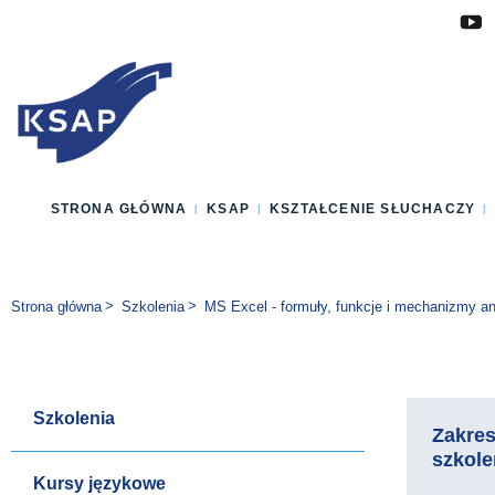
Przejdź do głównej treści
Przejdź do menu
Przejdź do stopki
Zmień wersję językową strony
STRONA GŁÓWNA
KSAP
KSZTAŁCENIE SŁUCHACZY
Jesteś tutaj:
Strona główna
Szkolenia
MS Excel - formuły, funkcje i mechanizmy a
Szkolenia
Zakre
szkole
Kursy językowe