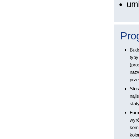
umi
Pro
Budo
typy
(pro
nazw
prze
Stos
naji
stat
Form
wyró
komó
kolo