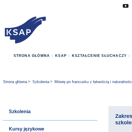
Przejdź do głównej treści
Przejdź do menu
Przejdź do stopki
Zmień wersję językową strony
STRONA GŁÓWNA
KSAP
KSZTAŁCENIE SŁUCHACZY
Jesteś tutaj:
Strona główna
Szkolenia
Mówię po francusku z łatwością i naturalnośc
Szkolenia
Zakre
szkole
Kursy językowe