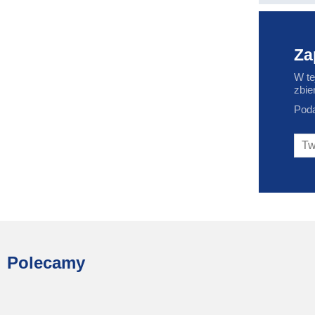
Za
W te
zbie
Poda
Polecamy