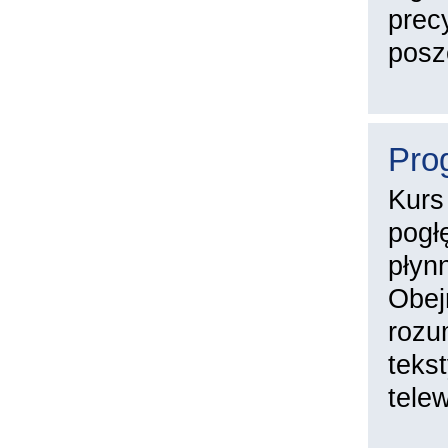
prec
posz
Pro
Kurs
pogł
płyn
Obej
rozu
teks
telew