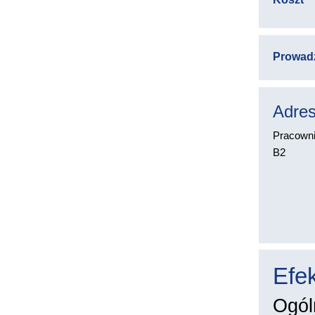
Prowad
Adres
Pracowni
B2
Efek
Ogól