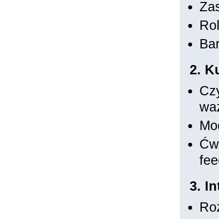
Zas
Rol
Bar
2. K
Czy
wa
Mod
Ćwi
fe
3. I
Roz