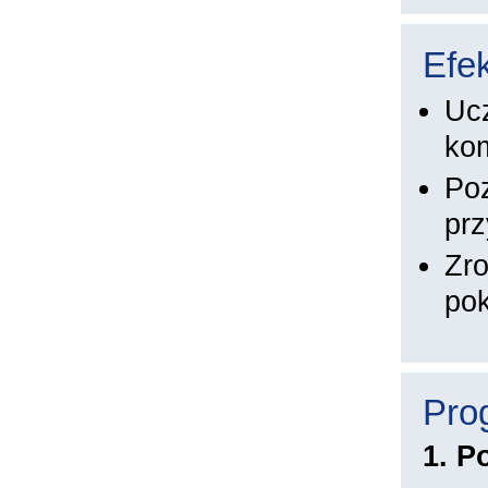
Efek
Ucz
kom
Poz
prz
Zro
pok
Pro
1. P