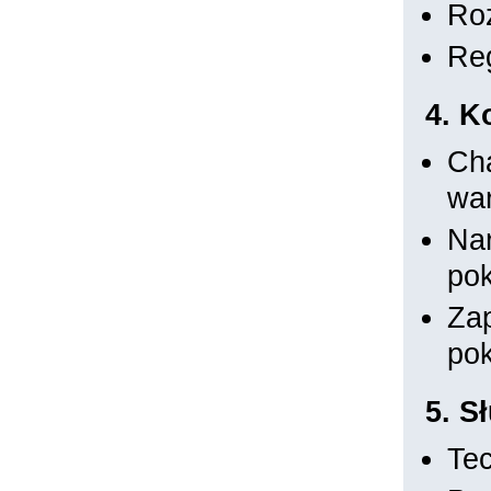
Roz
Reg
4. K
Cha
war
Nar
pok
Zap
po
5. S
Tec