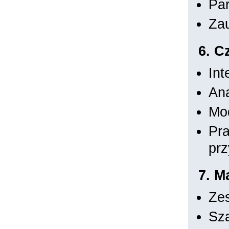
Par
Zau
6. C
Int
An
Mo
Pra
pr
7. M
Ze
Sz