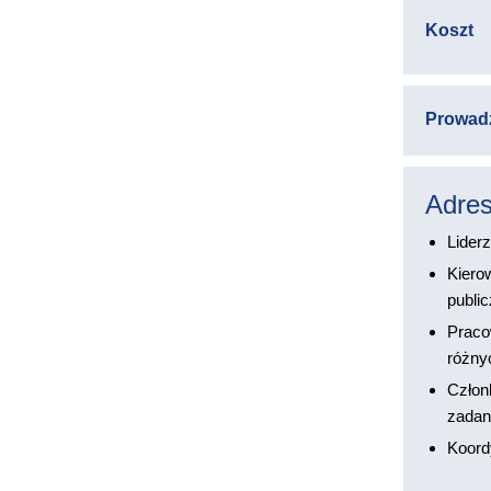
Koszt
Prowad
Adres
Lider
Kierow
publi
Pracow
różny
Człon
zadan
Koord