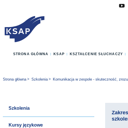
Przejdź do głównej treści
Przejdź do menu
Przejdź do stopki
Zmień wersję językową strony
STRONA GŁÓWNA
KSAP
KSZTAŁCENIE SŁUCHACZY
Jesteś tutaj:
Strona główna
Szkolenia
Komunikacja w zespole - skuteczność, zrozu
Szkolenia
Zakre
szkole
Kursy językowe