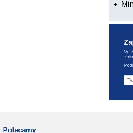
Min
Za
W te
zbie
Poda
Polecamy